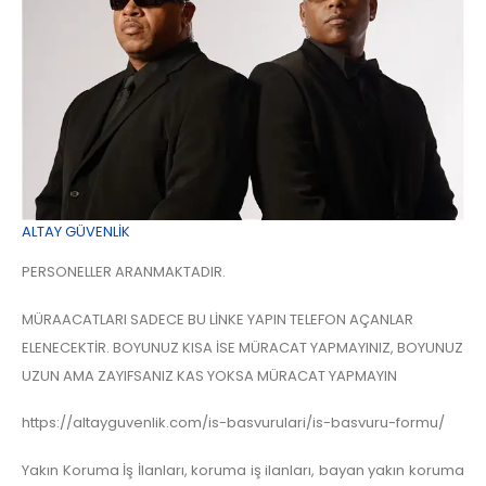
ALTAY GÜVENLİK
PERSONELLER ARANMAKTADIR.
MÜRAACATLARI SADECE BU LİNKE YAPIN TELEFON AÇANLAR
ELENECEKTİR. BOYUNUZ KISA İSE MÜRACAT YAPMAYINIZ, BOYUNUZ
UZUN AMA ZAYIFSANIZ KAS YOKSA MÜRACAT YAPMAYIN
https://altayguvenlik.com/is-basvurulari/is-basvuru-formu/
Yakın Koruma İş İlanları, koruma iş ilanları, bayan yakın koruma