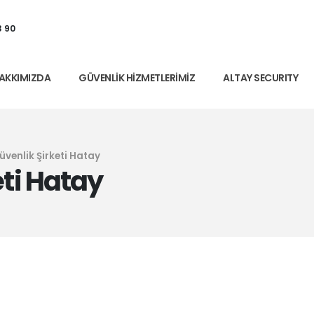
3 90
AKKIMIZDA
GÜVENLIK HIZMETLERIMIZ
ALTAY SECURITY
üvenlik Şirketi Hatay
eti Hatay