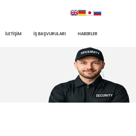
İLETIŞIM
İŞ BAŞVURULARI
HABERLER