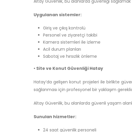
Altay Güvenlik, bu alanlarda güvenliği sağlamak
Uygulanan sistemler:
Giriş ve çıkış kontrolü
Personel ve ziyaretçi takibi
Kamera sistemleri ile izleme
Acil durum planları
Sabotaj ve hırsızlık önleme
• Site ve Konut Güvenliği Hatay
Hatay’da gelişen konut projeleri ile birlikte güv
sağlanması için profesyonel bir yaklaşım gereklid
Altay Güvenlik, bu alanlarda güvenli yaşam alanla
Sunulan hizmetler:
24 saat güvenlik personeli