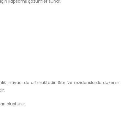
 için kapsamlı çözümler sunar.
enlik ihtiyacı da artmaktadır. Site ve rezidanslarda düzenin
ir.
rı oluşturur.