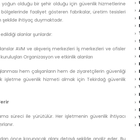
in yoğun olduğu bir şehir olduğu için güvenlik hizmetlerine
bölgelerinde faaliyet gösteren fabrikalar, üretim tesisleri
n şekilde ihtiyaç duymaktadır.
dildiği alanlar şunlardır:
idanslar AVM ve alışveriş merkezleri İş merkezleri ve ofisler
 kuruluşları Organizasyon ve etkinlik alanları
ğlanması hem çalışanların hem de ziyaretçilerin güvenliği
k işletme güvenlik hizmeti almak için Tekirdağ güvenlik
erir
lama süreci ile yürütülür. Her işletmenin güvenlik ihtiyacı
rlanır.
adan önce korunacak alanı detaylı şekilde analiz eder. Bu