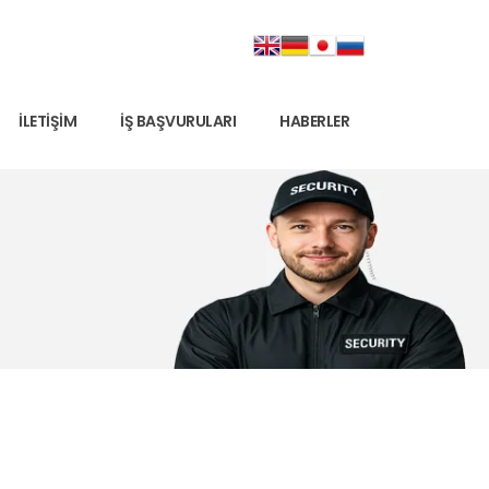
İLETIŞIM
İŞ BAŞVURULARI
HABERLER