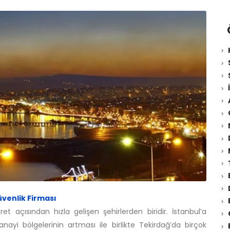
venlik Firması
t açısından hızla gelişen şehirlerden biridir. İstanbul’a
anayi bölgelerinin artması ile birlikte Tekirdağ’da birçok