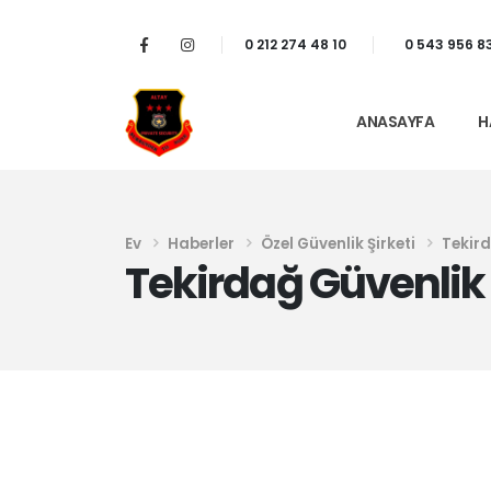
0 212 274 48 10
0 543 956 8
ANASAYFA
H
Ev
Haberler
Özel Güvenlik Şirketi
Tekird
Tekirdağ Güvenlik 