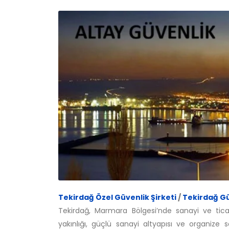
Tekirdağ Özel Güvenlik Şirketi
/
Tekirdağ Gü
Tekirdağ, Marmara Bölgesi’nde sanayi ve ticare
yakınlığı, güçlü sanayi altyapısı ve organize s