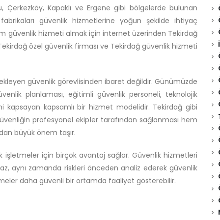
lu, Çerkezköy, Kapaklı ve Ergene gibi bölgelerde bulunan
m fabrikaları güvenlik hizmetlerine yoğun şekilde ihtiyaç
m güvenlik hizmeti almak için internet üzerinden Tekirdağ
i, Tekirdağ özel güvenlik firması ve Tekirdağ güvenlik hizmeti
bekleyen güvenlik görevlisinden ibaret değildir. Günümüzde
üvenlik planlaması, eğitimli güvenlik personeli, teknolojik
ini kapsayan kapsamlı bir hizmet modelidir. Tekirdağ gibi
güvenliğin profesyonel ekipler tarafından sağlanması hem
ından büyük önem taşır.
k işletmeler için birçok avantaj sağlar. Güvenlik hizmetleri
az, aynı zamanda riskleri önceden analiz ederek güvenlik
meler daha güvenli bir ortamda faaliyet gösterebilir.