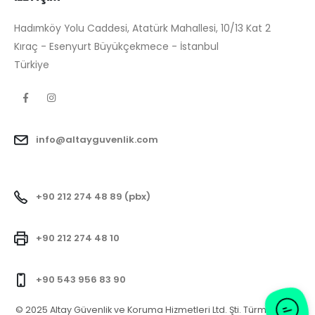
Hadımköy Yolu Caddesi, Atatürk Mahallesi, 10/13 Kat 2
Kıraç - Esenyurt Büyükçekmece - İstanbul
Türkiye
info@altayguvenlik.com
+90 212 274 48 89 (pbx)
+90 212 274 48 10
+90 543 956 83 90
© 2025 Altay Güvenlik ve Koruma Hizmetleri Ltd. Şti. Türm Hakları