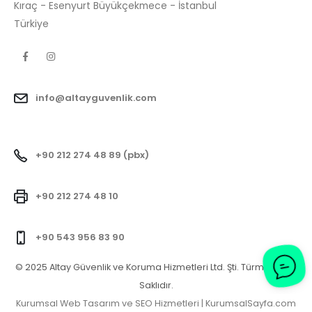
Kıraç - Esenyurt Büyükçekmece - İstanbul
Türkiye
info@altayguvenlik.com
+90 212 274 48 89 (pbx)
+90 212 274 48 10
+90 543 956 83 90
© 2025 Altay Güvenlik ve Koruma Hizmetleri Ltd. Şti. Türm Hakları
Saklıdır.
Kurumsal Web Tasarım ve SEO Hizmetleri | KurumsalSayfa.com