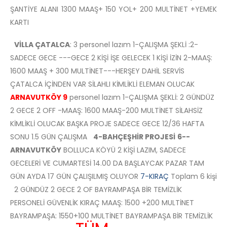
ŞANTİYE ALANI 1300 MAAŞ+ 150 YOL+ 200 MULTİNET +YEMEK
KARTI
VİLLA ÇATALCA
: 3 personel lazım 1-ÇALIŞMA ŞEKLİ :2-
SADECE GECE ---GECE 2 KİŞİ İŞE GELECEK 1 KİŞİ İZİN 2-MAAŞ:
1600 MAAŞ + 300 MULTİNET---HERŞEY DAHİL SERVİS
ÇATALCA İÇİNDEN VAR SİLAHLI KİMLİKLİ ELEMAN OLUCAK
ARNAVUTKÖY 9
personel lazım 1-ÇALIŞMA ŞEKLİ: 2 GÜNDÜZ
2 GECE 2 OFF -MAAŞ: 1600 MAAŞ-200 MULTİNET SİLAHSİZ
KİMLİKLİ OLUCAK BAŞKA PROJE SADECE GECE 12/36 HAFTA
SONU 1.5 GÜN ÇALIŞMA
4-BAHÇEŞHİR PROJESİ
6-
-
ARNAVUTKÖY
BOLLUCA KÖYÜ 2 KİŞİ LAZIM, SADECE
GECELERİ VE CUMARTESİ 14.00 DA BAŞLAYCAK PAZAR TAM
GÜN AYDA 17 GÜN ÇALIŞILMIŞ OLUYOR
7-KIRAÇ
Toplam 6 kişi
2 GÜNDÜZ 2 GECE 2 OF BAYRAMPAŞA BİR TEMİZLİK
PERSONELİ GÜVENLİK KIRAÇ MAAŞ: 1500 +200 MULTİNET
BAYRAMPAŞA: 1550+100 MULTİNET BAYRAMPAŞA BİR TEMİZLİK