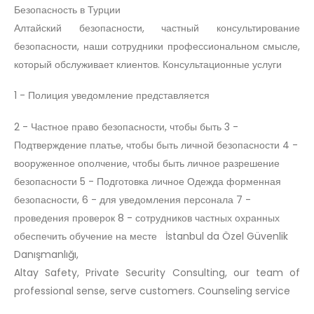
Безопасность в Турции
Алтайский безопасности, частный консультирование
безопасности, наши сотрудники профессиональном смысле,
который обслуживает клиентов. Консультационные услуги
1 - Полиция уведомление представляется
2 - Частное право безопасности, чтобы быть 3 -
Подтверждение платье, чтобы быть личной безопасности 4 -
вооруженное ополчение, чтобы быть личное разрешение
безопасности 5 - Подготовка личное Одежда форменная
безопасности, 6 - для уведомления персонала 7 -
проведения проверок 8 - сотрудников частных охранных
обеспечить обучение на месте İstanbul da Özel Güvenlik
Danışmanlığı,
Altay Safety, Private Security Consulting, our team of
professional sense, serve customers. Counseling service