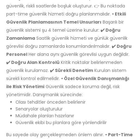
güvenlik, riskli saatlerde boşluk oluşturur. 👉 Bu noktada
part-time güvenlik hizmeti doğru planlanmalıdır.
• Etkili
Güvenlik Planlamasının Temel Unsurları
Başarılı bir
güvenlik sistemi şu 4 temel üzerine kurulur:
✔️ Doğru
Zamanlama
Saatlik güvenlik hizmeti ve günlük güvenlik
görevlisi doğru zamanlarda konumlandırılmalıdır.
✔️ Doğru
Personel
Her alana aynı güvenlik görevlisi uygun değildir.
✔️ Doğru Alan Kontrolü
Kritik noktalar belirlenmeden
güvenlik kurulamaz.
✔️ Sürekli Denetim
Kurulan sistem
sürekli kontrol edilmelidir.
• Özel Güvenlik Danışmanlığı
ile Risk Yönetimi
Güvenlik sadece koruma değil, risk
yönetimidir. Danışmanlık sürecinde:
Olası tehditler önceden belirlenir
Senaryolar oluşturulur
Müdahale planları hazırlanır
Güvenlik ekibi bu planlara göre yönlendirilir
Bu sayede olay gerçekleşmeden önlem alınır.
• Part-Time