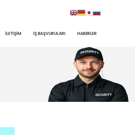
İLETIŞIM
İŞ BAŞVURULARI
HABERLER