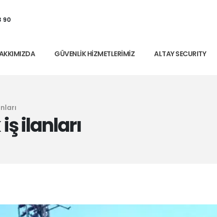
3 90
AKKIMIZDA
GÜVENLIK HIZMETLERIMIZ
ALTAY SECURITY
anları
iş ilanları