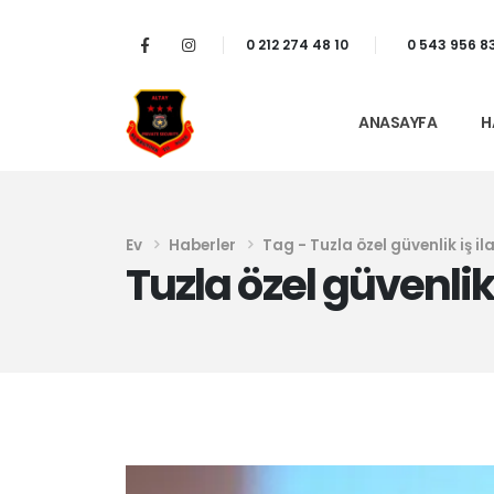
0 212 274 48 10
0 543 956 8
ANASAYFA
H
Ev
Haberler
Tag -
Tuzla özel güvenlik iş il
Tuzla özel güvenlik 