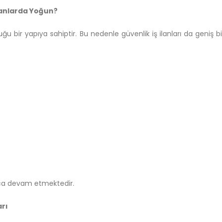
Alanlarda Yoğun?
uğu bir yapıya sahiptir. Bu nedenle güvenlik iş ilanları da geniş b
unca devam etmektedir.
arı