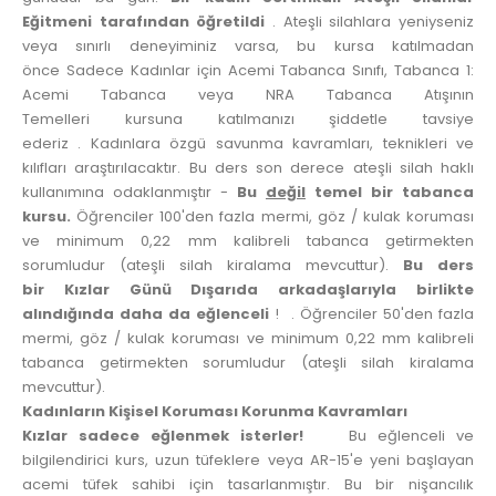
Eğitmeni tarafından öğretildi
. Ateşli silahlara yeniyseniz
veya sınırlı deneyiminiz varsa, bu kursa katılmadan
önce Sadece Kadınlar için Acemi Tabanca Sınıfı, Tabanca 1:
Acemi Tabanca veya NRA Tabanca Atışının
Temelleri kursuna katılmanızı şiddetle tavsiye
ederiz . Kadınlara özgü savunma kavramları, teknikleri ve
kılıfları araştırılacaktır. Bu ders son derece ateşli silah haklı
kullanımına odaklanmıştır -
Bu
değil
temel bir tabanca
kursu.
Öğrenciler 100'den fazla mermi, göz / kulak koruması
ve minimum 0,22 mm kalibreli tabanca getirmekten
sorumludur (ateşli silah kiralama mevcuttur).
Bu ders
bir
Kızlar Günü Dışarıda
arkadaşlarıyla birlikte
alındığında daha da eğlenceli
! . Öğrenciler 50'den fazla
mermi, göz / kulak koruması ve minimum 0,22 mm kalibreli
tabanca getirmekten sorumludur (ateşli silah kiralama
mevcuttur).
Kadınların Kişisel Koruması Korunma Kavramları
Kızlar sadece eğlenmek isterler!
Bu eğlenceli ve
bilgilendirici kurs, uzun tüfeklere veya AR-15'e yeni başlayan
acemi tüfek sahibi için tasarlanmıştır. Bu bir nişancılık