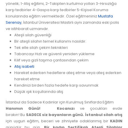
yönelik; 1-Atış eğitimi, 2-Takipten kurtulma yolları 3-Hırsızlığa
karşı tedbirler 4-Gaspa karşı tedbirler 5-Kişisel Koruma
konularında eğitim vermektedir. Özel eğitmeniniz
Mustafa
Serenay
, İstanbul Üniversitesi Mastırlı aynı zamanda eski polis
ve istihbarat uzmanıdır.
Ateşli silah güvenliği
Bir ateşli silahın temel kullanımı nasıldır.
Tek elle silah çekim teknikleri
Tabancayı Hızlı ve güvenli yeniden yükleme
Kılıf veya gizli taşıma çantasından çekim
Atış isabeti
Hareket ederken hedeflere ateş etme veya ateş ederken
hareket etme
Kendinizi birden fazla hedefe karşı savunmak
Düşük ışık koşullarında atış
İstanbul da Sadece Kadınlar için Kurulmuş Sınıflarda Eğitim
Hanımın Günü! Kocanızı
ve çocukları evde
bırakın! Bu
SADECE siz bayanların günü. İstanbul silah atış
için uygun eğitim, beceri ve zihniyete odaklanmış bir
KADIN
günüdür bu gün.
Bir kadın Sertifikalı Ateşli Silahlar