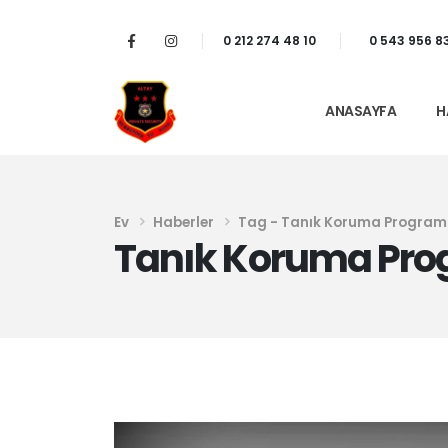
0 212 274 48 10
0 543 956 8
ANASAYFA
H
Ev
Haberler
Tag -
Tanık Koruma Program
Tanık Koruma Pro