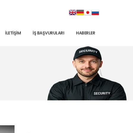
İLETIŞIM
İŞ BAŞVURULARI
HABERLER