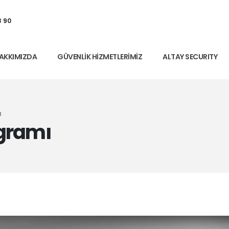
3 90
AKKIMIZDA
GÜVENLIK HIZMETLERIMIZ
ALTAY SECURITY
ı
gramı