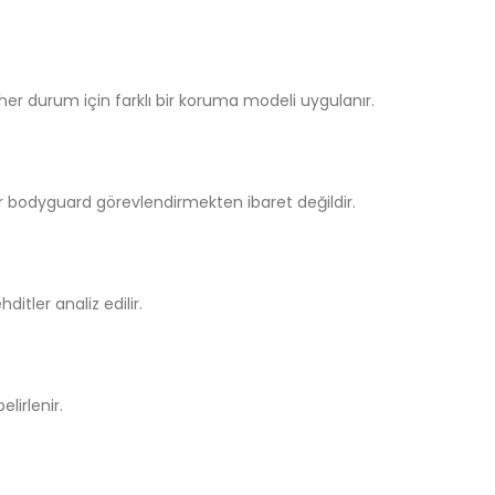
 her durum için farklı bir koruma modeli uygulanır.
r bodyguard görevlendirmekten ibaret değildir.
ditler analiz edilir.
elirlenir.