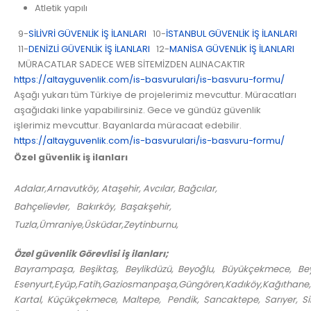
Atletik yapılı
9-
SİLİVRİ GÜVENLİK İŞ İLANLARI
10-
İSTANBUL GÜVENLİK İŞ İLANLARI
11-
DENİZLİ GÜVENLİK İŞ İLANLARI
12-
MANİSA GÜVENLİK İŞ İLANLARI
MÜRACATLAR SADECE WEB SİTEMİZDEN ALINACAKTIR
https://altayguvenlik.com/is-basvurulari/is-basvuru-formu/
Aşağı yukarı tüm Türkiye de projelerimiz mevcuttur. Müracatları
aşağıdaki linke yapabilirsiniz. Gece ve gündüz güvenlik
işlerimiz mevcuttur. Bayanlarda müracaat edebilir.
https://altayguvenlik.com/is-basvurulari/is-basvuru-formu/
Özel güvenlik iş ilanları
Adalar,Arnavutköy, Ataşehir, Avcılar, Bağcılar,
Bahçelievler, Bakırköy, Başakşehir,
Tuzla,Ümraniye,Üsküdar,Zeytinburnu,
Özel güvenlik Görevlisi iş ilanları;
Bayrampaşa, Beşiktaş, Beylikdüzü, Beyoğlu, Büyükçekmece, Bey
Esenyurt,Eyüp,Fatih,Gaziosmanpaşa,Güngören,Kadıköy,Kağıthane
Kartal, Küçükçekmece, Maltepe, Pendik, Sancaktepe, Sarıyer, Silivri