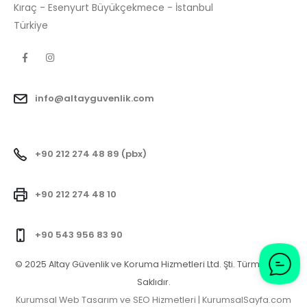
Kıraç - Esenyurt Büyükçekmece - İstanbul
Türkiye
info@altayguvenlik.com
+90 212 274 48 89 (pbx)
+90 212 274 48 10
+90 543 956 83 90
© 2025 Altay Güvenlik ve Koruma Hizmetleri Ltd. Şti. Türm Hakları
Saklıdır.
Kurumsal Web Tasarım ve SEO Hizmetleri | KurumsalSayfa.com