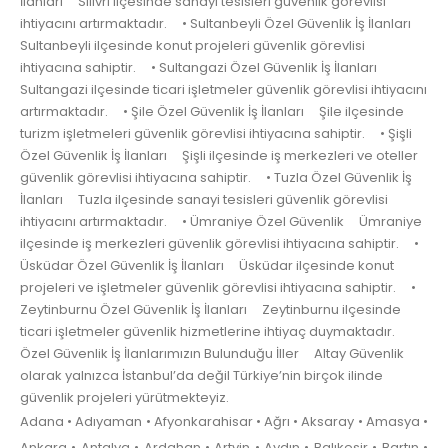
İlanları Silivri ilçesinde sanayi tesisleri güvenlik görevlisi
ihtiyacını artırmaktadır. • Sultanbeyli Özel Güvenlik İş İlanları
Sultanbeyli ilçesinde konut projeleri güvenlik görevlisi
ihtiyacına sahiptir. • Sultangazi Özel Güvenlik İş İlanları
Sultangazi ilçesinde ticari işletmeler güvenlik görevlisi ihtiyacını
artırmaktadır. • Şile Özel Güvenlik İş İlanları Şile ilçesinde
turizm işletmeleri güvenlik görevlisi ihtiyacına sahiptir. • Şişli
Özel Güvenlik İş İlanları Şişli ilçesinde iş merkezleri ve oteller
güvenlik görevlisi ihtiyacına sahiptir. • Tuzla Özel Güvenlik İş
İlanları Tuzla ilçesinde sanayi tesisleri güvenlik görevlisi
ihtiyacını artırmaktadır. • Ümraniye Özel Güvenlik Ümraniye
ilçesinde iş merkezleri güvenlik görevlisi ihtiyacına sahiptir. •
Üsküdar Özel Güvenlik İş İlanları Üsküdar ilçesinde konut
projeleri ve işletmeler güvenlik görevlisi ihtiyacına sahiptir. •
Zeytinburnu Özel Güvenlik İş İlanları Zeytinburnu ilçesinde
ticari işletmeler güvenlik hizmetlerine ihtiyaç duymaktadır.
Özel Güvenlik İş İlanlarımızın Bulunduğu İller Altay Güvenlik
olarak yalnızca İstanbul’da değil Türkiye’nin birçok ilinde
güvenlik projeleri yürütmekteyiz.
Adana • Adıyaman • Afyonkarahisar • Ağrı • Aksaray • Amasya •
Ankara • Antalya • Ardahan • Artvin • Aydın • Balıkesir • Bartın •