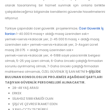
olarak tasarlanmış bir hizmet sunmak için onlarla birlikte
çalışabileceğimiz bilgisinde kendilerini güvende hissetmelerini
istiyoruz.
Türkiye çapındaki özel güvenlik projelerimize;
Özel Güvenlik İş
İlanları
1-40.000 tl maaş+ aldığı maaş üzerinden ssk+
yemek+servis+kalacak yer, 2-45 000 tl maaş + aldığı maaş
üzerinden ssk+ yemek+servis+kalacak yer, 3-Asgari ücret
maaş 28.075 + aldığı maaş üzerinden ssk+
yemek+servis+kalacak yer, 4-5188 sayılı yasa kimlik belgesi
olmalı, 5-25 yaş üzeri olmalı, 6-Daha önceki çalıştığı firmadan
sorunlu ayrılmamış olmalı, 7-Daha önceki çalıştığı firmadan
mahkemesi olmamalı, ÖZEL GÜVENLİK İŞ İLAN METNİ
1-ŞİŞLİDE
BULUNAN KONSOLOSLUK PROJEMİZE AŞAĞIDAKİ ŞARTLARI
TAŞIYAN GÜVENLİK PERSONELLERİ ALINACAKTIR.
28-48 YAŞ ARASI
ERKEK
SİLAHSIZ 5188 KİMLİĞİ OLAN
ŞİŞLİ VE ÇEVRESİ İKAMET EDEN
X RAY-CCTV TECRÜBELİ