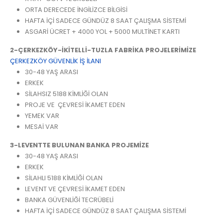
ORTA DERECEDE İNGİLİZCE BİLGİSİ
HAFTA İÇİ SADECE GÜNDÜZ 8 SAAT ÇALIŞMA SİSTEMİ
ASGARİ ÜCRET + 4000 YOL + 5000 MULTİNET KARTI
2-ÇERKEZKÖY-İKİTELLİ-TUZLA
FABRİKA PROJELERİMİZE
ÇERKEZKÖY GÜVENLİK İŞ İLANI
30-48 YAŞ ARASI
ERKEK
SİLAHSIZ 5188 KİMLİĞİ OLAN
PROJE VE ÇEVRESİ İKAMET EDEN
YEMEK VAR
MESAİ VAR
3-LEVENTTE BULUNAN BANKA PROJEMİZE
30-48 YAŞ ARASI
ERKEK
SİLAHLI 5188 KİMLİĞİ OLAN
LEVENT VE ÇEVRESİ İKAMET EDEN
BANKA GÜVENLİĞİ TECRÜBELİ
HAFTA İÇİ SADECE GÜNDÜZ 8 SAAT ÇALIŞMA SİSTEMİ