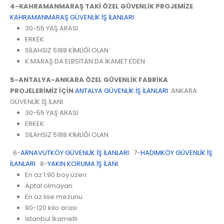
4-KAHRAMANMARAŞ TAKİ ÖZEL GÜVENLİK PROJEMİZE
KAHRAMANMARAŞ GÜVENLİK İŞ İLANLARI
:
30-55 YAŞ ARASI
ERKEK
SİLAHSIZ 5188 KİMLİĞİ OLAN
K.MARAŞ DA ELBSİTAN DA İKAMET EDEN
5-ANTALYA-ANKARA ÖZEL GÜVENLİK FABRİKA
PROJELERİMİZ İÇİN
ANTALYA GÜVENLİK İŞ İLANLARI
: ANKARA
GÜVENLİK İŞ İLANI:
30-55 YAŞ ARASI
ERKEK
SİLAHSIZ 5188 KİMLİĞİ OLAN
6-
ARNAVUTKÖY GÜVENLİK İŞ İLANLARI
7-
HADIMKÖY GÜVENLİK İŞ
İLANLARI
8-
YAKIN KORUMA İŞ İLANI
En az 1.90 boy üzeri
Aptal olmayan
En az lise mezunu
90-120 kilo arası
İstanbul İkametli