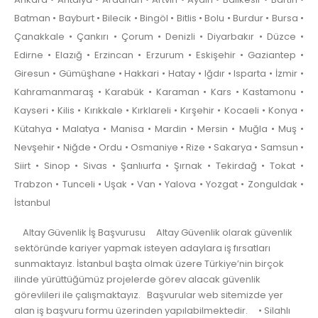
Batman • Bayburt • Bilecik • Bingöl • Bitlis • Bolu • Burdur • Bursa •
Çanakkale • Çankırı • Çorum • Denizli • Diyarbakır • Düzce •
Edirne • Elazığ • Erzincan • Erzurum • Eskişehir • Gaziantep •
Giresun • Gümüşhane • Hakkari • Hatay • Iğdır • Isparta • İzmir •
Kahramanmaraş • Karabük • Karaman • Kars • Kastamonu •
Kayseri • Kilis • Kırıkkale • Kırklareli • Kırşehir • Kocaeli • Konya •
Kütahya • Malatya • Manisa • Mardin • Mersin • Muğla • Muş •
Nevşehir • Niğde • Ordu • Osmaniye • Rize • Sakarya • Samsun •
Siirt • Sinop • Sivas • Şanlıurfa • Şırnak • Tekirdağ • Tokat •
Trabzon • Tunceli • Uşak • Van • Yalova • Yozgat • Zonguldak •
İstanbul
Altay Güvenlik İş Başvurusu Altay Güvenlik olarak güvenlik
sektöründe kariyer yapmak isteyen adaylara iş fırsatları
sunmaktayız. İstanbul başta olmak üzere Türkiye’nin birçok
ilinde yürüttüğümüz projelerde görev alacak güvenlik
görevlileri ile çalışmaktayız. Başvurular web sitemizde yer
alan iş başvuru formu üzerinden yapılabilmektedir. • Silahlı