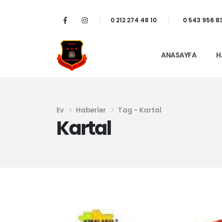
0 212 274 48 10
0 543 956 8
ANASAYFA
H
Ev
Haberler
Tag -
Kartal
Kartal