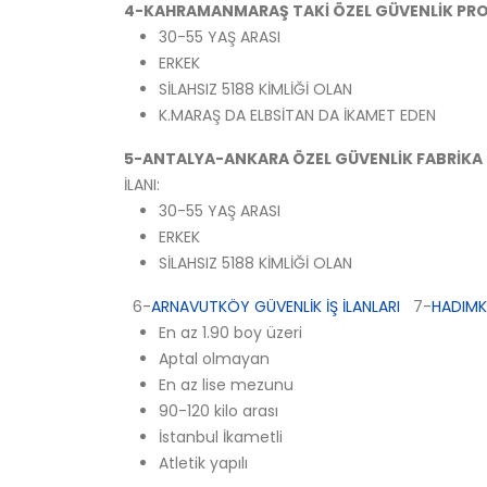
4-KAHRAMANMARAŞ TAKİ ÖZEL GÜVENLİK PR
30-55 YAŞ ARASI
ERKEK
SİLAHSIZ 5188 KİMLİĞİ OLAN
K.MARAŞ DA ELBSİTAN DA İKAMET EDEN
5-ANTALYA-ANKARA ÖZEL GÜVENLİK FABRİKA P
İLANI:
30-55 YAŞ ARASI
ERKEK
SİLAHSIZ 5188 KİMLİĞİ OLAN
6-
ARNAVUTKÖY GÜVENLİK İŞ İLANLARI
7-
HADIMKÖ
En az 1.90 boy üzeri
Aptal olmayan
En az lise mezunu
90-120 kilo arası
İstanbul İkametli
Atletik yapılı