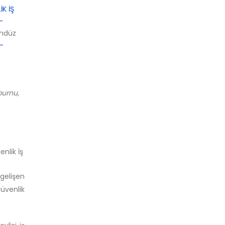
K İŞ
-
ündüz
-
nburnu,
nlik İş
 gelişen
üvenlik