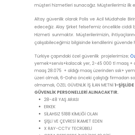
müşteri hizmetleri sunacağız. Müşterilerimiz ilk 
Altay güvenlik olarak Polis ve Acil Müdahale 
edeceğiz. Alay Şirket felsefemiz öncelikle ciddi b
Hizmeti sunmaktır. Müşterilerimizin, ihtiyaçlar
çalışabileceğimiz bilgisinde kendilerini güvende h
Türkiye çapındaki özel güvenlik projelerimize;
Öz
yemek+servis+kalacak yer, 2-45 000 tl maaş + a
maaş 28.075 + aldığı maaş üzerinden ssk+ yemek+
üzeri olmalı, 6-Daha önceki çalıştığı firmadan 
olmamalı, ÖZEL GÜVENLİK İŞ İLAN METNİ
1-ŞİŞLİD
GÜVENLİK PERSONELLERİ ALINACAKTIR.
28-48 YAŞ ARASI
ERKEK
SİLAHSIZ 5188 KİMLİĞİ OLAN
ŞİŞLİ VE ÇEVRESİ İKAMET EDEN
X RAY-CCTV TECRÜBELİ