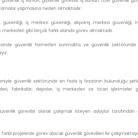
enlik iş ilanları, güvenlik görevlisi iş ilanları, özel güvenlik göre
ibi aramalar yapmasına neden olmaktadır.
ka güvenliği, iş merkezi güvenliği, alışveriş merkezi güvenliği,
ik merkezleri gibi birçok farklı alanda görev almaktadır.
gesinde güvenlik hizmetleri sunmakta ve güvenlik sektöründe 
yız.
niyle güvenlik sektöründe en fazla iş fırsatının bulunduğu şehi
zleri, fabrikalar, depolar, iş merkezleri ve ticari işletmeler g
 güvenlik görevlisi olarak çalışmak isteyen adaylar tarafından
farklı projelerde görev alacak güvenlik görevlileri ile çalışmaktayı