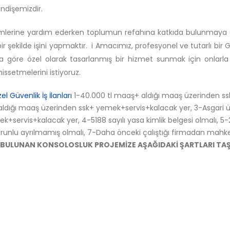
endişemizdir.
Birimlerine yardım ederken toplumun refahına katkıda bulunmay
ir şekilde işini yapmaktır. i Amacımız, profesyonel ve tutarlı bir 
ına göre özel olarak tasarlanmış bir hizmet sunmak için onlarla 
issetmelerini istiyoruz.
el Güvenlik İş İlanları
1-40.000 tl maaş+ aldığı maaş üzerinden ss
ldığı maaş üzerinden ssk+ yemek+servis+kalacak yer, 3-Asgari 
servis+kalacak yer, 4-5188 sayılı yasa kimlik belgesi olmalı, 5-
sorunlu ayrılmamış olmalı, 7-Daha önceki çalıştığı firmadan mah
E BULUNAN KONSOLOSLUK PROJEMİZE AŞAĞIDAKİ ŞARTLARI TA