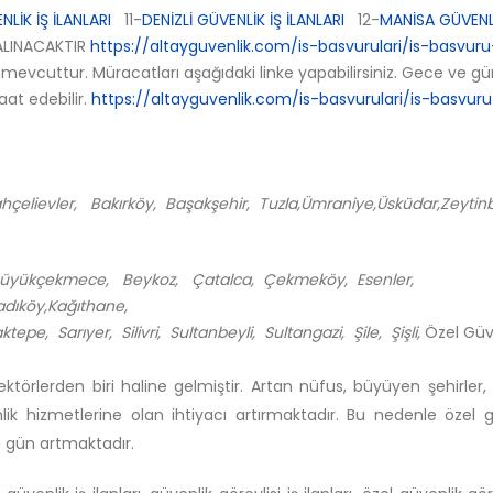
LİK İŞ İLANLARI
11-
DENİZLİ GÜVENLİK İŞ İLANLARI
12-
MANİSA GÜVENLİ
LINACAKTIR
https://altayguvenlik.com/is-basvurulari/is-basvuru
 mevcuttur. Müracatları aşağıdaki linke yapabilirsiniz. Gece ve g
at edebilir.
https://altayguvenlik.com/is-basvurulari/is-basvuru
Bahçelievler, Bakırköy, Başakşehir, Tuzla,Ümraniye,Üsküdar,Zeyti
Büyükçekmece, Beykoz, Çatalca, Çekmeköy, Esenler,
adıköy,Kağıthane,
, Sarıyer, Silivri, Sultanbeyli, Sultangazi, Şile, Şişli,
Özel Güve
ktörlerden biri haline gelmiştir. Artan nüfus, büyüyen şehirler,
ik hizmetlerine olan ihtiyacı artırmaktadır. Bu nedenle özel g
n gün artmaktadır.