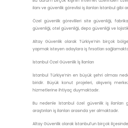
Bu durum birçok kişinin internet üzerinden özel güv
ilanı ve güvenlik görevlisi iş ilanları İstanbul g
Özel güvenlik görevlileri site güvenliği, fabri
güvenliği, otel güvenliği, depo güvenliği ve lojist
Altay Güvenlik olarak Türkiye’nin birçok böl
yapmak isteyen adaylara iş fırsatları sağlamakta
İstanbul Özel Güvenlik İş İlanları
İstanbul Türkiye’nin en büyük şehri olması nede
biridir. Büyük konut projeleri, alışveriş merke
hizmetlerine ihtiyaç duymaktadır.
Bu nedenle İstanbul özel güvenlik iş ilanları
araştırılan iş ilanları arasında yer almaktadır.
Altay Güvenlik olarak İstanbul’un birçok ilçesinde 