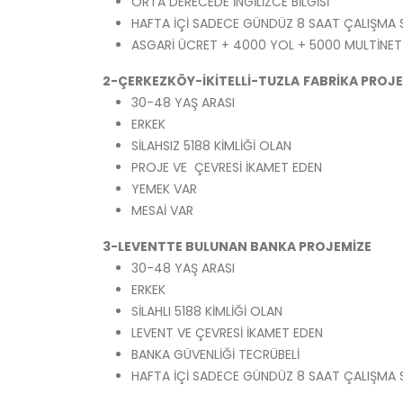
ORTA DERECEDE İNGİLİZCE BİLGİSİ
HAFTA İÇİ SADECE GÜNDÜZ 8 SAAT ÇALIŞMA 
ASGARİ ÜCRET + 4000 YOL + 5000 MULTİNET
2-ÇERKEZKÖY-İKİTELLİ-TUZLA
FABRİKA PROJE
30-48 YAŞ ARASI
ERKEK
SİLAHSIZ 5188 KİMLİĞİ OLAN
PROJE VE ÇEVRESİ İKAMET EDEN
YEMEK VAR
MESAİ VAR
3-LEVENTTE BULUNAN BANKA PROJEMİZE
30-48 YAŞ ARASI
ERKEK
SİLAHLI 5188 KİMLİĞİ OLAN
LEVENT VE ÇEVRESİ İKAMET EDEN
BANKA GÜVENLİĞİ TECRÜBELİ
HAFTA İÇİ SADECE GÜNDÜZ 8 SAAT ÇALIŞMA 