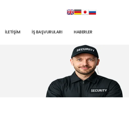
İLETIŞIM
İŞ BAŞVURULARI
HABERLER