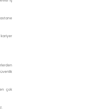
vlisi iş
 hastane
kariyer
rlerden
üvenlik
 en çok
z.