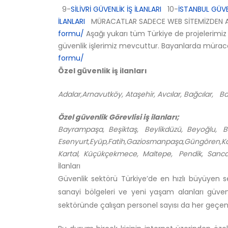
9-
SİLİVRİ GÜVENLİK İŞ İLANLARI
10-
İSTANBUL GÜVEN
İLANLARI
MÜRACATLAR SADECE WEB SİTEMİZDEN A
formu/
Aşağı yukarı tüm Türkiye de projelerimiz
güvenlik işlerimiz mevcuttur. Bayanlarda müraca
formu/
Özel güvenlik iş ilanları
Adalar,Arnavutköy, Ataşehir, Avcılar, Bağcılar, 
Özel güvenlik Görevlisi iş ilanları;
Bayrampaşa, Beşiktaş, Beylikdüzü, Beyoğlu, 
Esenyurt,Eyüp,Fatih,Gaziosmanpaşa,Güngören,K
Kartal, Küçükçekmece, Maltepe, Pendik, Sancaktepe
İlanları
Güvenlik sektörü Türkiye’de en hızlı büyüyen se
sanayi bölgeleri ve yeni yaşam alanları güvenl
sektöründe çalışan personel sayısı da her geçe