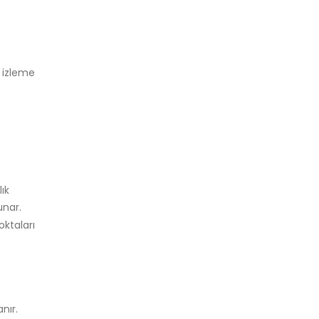
.
 izleme
ık
sunar.
ktaları
nır.