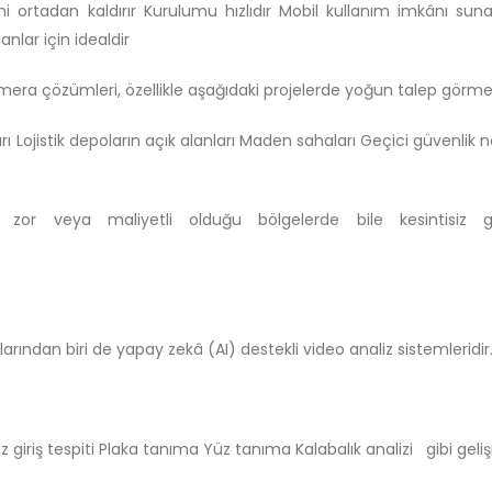
i ortadan kaldırır Kurulumu hızlıdır Mobil kullanım imkânı sunar
nlar için idealdir
kamera çözümleri, özellikle aşağıdaki projelerde yoğun talep görme
rı Lojistik depoların açık alanları Maden sahaları Geçici güvenlik n
 zor veya maliyetli olduğu bölgelerde bile kesintisiz g
ından biri de yapay zekâ (AI) destekli video analiz sistemleridir
z giriş tespiti Plaka tanıma Yüz tanıma Kalabalık analizi gibi geli