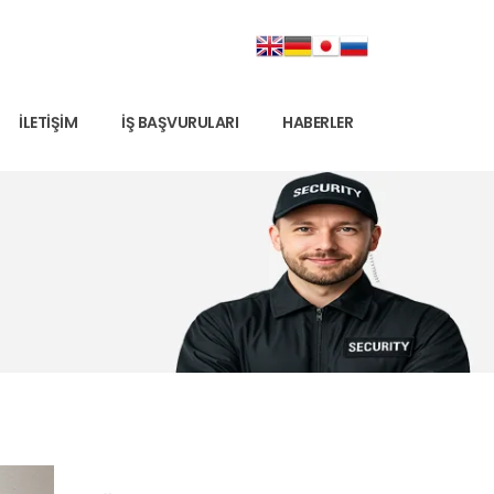
İLETIŞIM
İŞ BAŞVURULARI
HABERLER