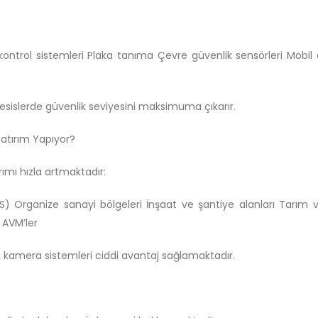
 kontrol sistemleri Plaka tanıma Çevre güvenlik sensörleri Mobil
k tesislerde güvenlik seviyesini maksimuma çıkarır.
atırım Yapıyor?
rımı hızla artmaktadır:
RES) Organize sanayi bölgeleri İnşaat ve şantiye alanları Tarım 
 AVM’ler
li kamera sistemleri ciddi avantaj sağlamaktadır.