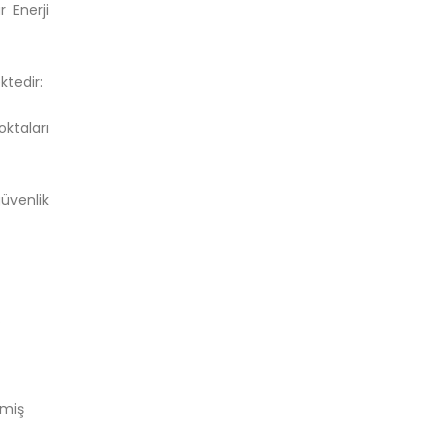
 Enerji
ktedir:
oktaları
üvenlik
.
şmiş