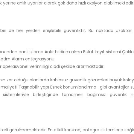
 yerine anlık uyarılar alarak çok daha hızlı aksiyon alabilmektedir
biri de her yerden erişilebilir güvenliktir. Bu noktada uzaktan
nundan canlı izleme Anlık bildirim alma Bulut kayıt sistemi Çoklu
yönetim Alarm entegrasyonu
r operasyonel verimliliği ciddi şekilde artırmaktadır.
n zor olduğu alanlarda kablosuz güvenlik çözümleri büyük kolayl
ı maliyeti Taşınabilir yapı Esnek konumlandırma gibi avantajlar 
a sistemleriyle birleştiğinde tamamen bağımsız güvenlik no
terli görülmemektedir. En etkili koruma, entegre sistemlerle sağla