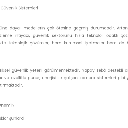
 Güvenlik Sistemleri
üne dayalı modellerin çok ötesine geçmiş durumdadır. Artan r
izleme ihtiyacı, güvenlik sektörünü hızla teknoloji odaklı çö
likte teknolojik çözümler, hem kurumsal işletmeler hem de b
iksel güvenlik yeterli görülmemektedir. Yapay zekâ destekli ana
ve özellikle güneş enerjisi ile çalışan kamera sistemleri gibi y
tırmaktadır.
Önemli?
lar şunlardı: