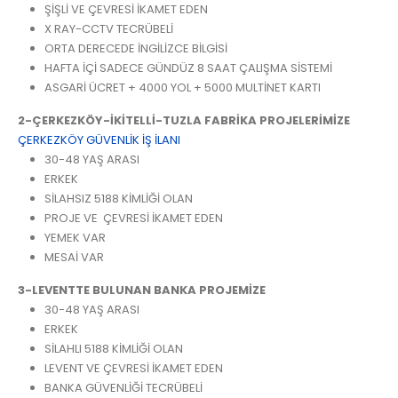
ŞİŞLİ VE ÇEVRESİ İKAMET EDEN
X RAY-CCTV TECRÜBELİ
ORTA DERECEDE İNGİLİZCE BİLGİSİ
HAFTA İÇİ SADECE GÜNDÜZ 8 SAAT ÇALIŞMA SİSTEMİ
ASGARİ ÜCRET + 4000 YOL + 5000 MULTİNET KARTI
2-ÇERKEZKÖY-İKİTELLİ-TUZLA
FABRİKA PROJELERİMİZE
ÇERKEZKÖY GÜVENLİK İŞ İLANI
30-48 YAŞ ARASI
ERKEK
SİLAHSIZ 5188 KİMLİĞİ OLAN
PROJE VE ÇEVRESİ İKAMET EDEN
YEMEK VAR
MESAİ VAR
3-LEVENTTE BULUNAN BANKA PROJEMİZE
30-48 YAŞ ARASI
ERKEK
SİLAHLI 5188 KİMLİĞİ OLAN
LEVENT VE ÇEVRESİ İKAMET EDEN
BANKA GÜVENLİĞİ TECRÜBELİ