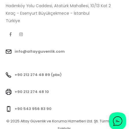
Hadımköy Yolu Caddesi, Atatürk Mahallesi, 10/13 Kat 2
Kıraç - Esenyurt Büyükçekmece - İstanbul
Türkiye
info@altayguvenlik.com
+90 212 274 48 89 (pbx)
+90 212 274 48 10
+90 543 956 83 90
© 2025 Altay Güvenlik ve Koruma Hizmetleri Ltd. Şti. Türm Hakları
Saklıdır.