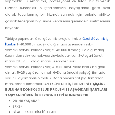
yapmaktır. i Amacımız, profesyonel ve tutarlı bir Güvenlik
Hizmeti sunmaktır. Müşterilerimizin, ihtiyaçlarına göre özel
olarak tasarlanmış bir hizmet sunmak için onlarla birlikte
çalışabileceğimiz bilgisinde kendilerini güvende hissetmelerini
istiyoruz.
Türkiye çapındaki özel güvenlik projelerimize;
Özel Güvenlik İş
İlanları
1-40.000 tl maaş+ aldığı maaş üzerinden ssk+
yemek+servis+kalacak yer, 2-45 000 tl maaş + aldığı maaş
üzerinden ssk+ yemek+servis+kalacak yer, 3-Asgari ücret
maaş 28.075 + aldığı maaş üzerinden ssk+
yemek+servis+kalacak yer, 4-5188 sayılı yasa kimlik belgesi
olmalı, 5-25 yaş üzeri olmalı, 6-Daha önceki çalıştığı firmadan
sorunlu ayrılmamış olmalı, 7-Daha önceki çalıştığı firmadan
mahkemesi olmamalı, ÖZEL GÜVENLİK İŞ İLAN METNİ
1-ŞİŞLİDE
BULUNAN KONSOLOSLUK PROJEMİZE AŞAĞIDAKİ ŞARTLARI
TAŞIYAN GÜVENLİK PERSONELLERİ ALINACAKTIR.
28-48 YAŞ ARASI
ERKEK
SİLAHSIZ 5188 KİMLİĞİ OLAN