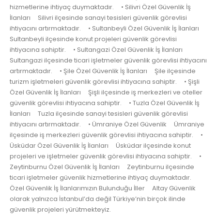
hizmetlerine ihtiyaç duymaktadır. • Silivri Özel Güvenlik İş
İlanları Silivri ilçesinde sanayi tesisleri güvenlik görevlisi
ihtiyacını artırmaktadır. • Sultanbeyli Özel Güvenlik İş İlanları
Sultanbeyli ilçesinde konut projeleri güvenlik görevlisi
ihtiyacına sahiptir. • Sultangazi Özel Güvenlik İş İlanları
Sultangazi ilçesinde ticari işletmeler güvenlik görevlisi ihtiyacını
artırmaktadır. • Şile Özel Güvenlik İş İlanları Şile ilçesinde
turizm işletmeleri güvenlik görevlisi ihtiyacına sahiptir. • Şişli
Özel Güvenlik İş İlanları Şişli ilçesinde iş merkezleri ve oteller
güvenlik görevlisi ihtiyacına sahiptir. • Tuzla Özel Güvenlik İş
İlanları Tuzla ilçesinde sanayi tesisleri güvenlik görevlisi
ihtiyacını artırmaktadır. • Ümraniye Özel Güvenlik Ümraniye
ilçesinde iş merkezleri güvenlik görevlisi ihtiyacına sahiptir. •
Üsküdar Özel Güvenlik İş İlanları Üsküdar ilçesinde konut
projeleri ve işletmeler güvenlik görevlisi ihtiyacına sahiptir. •
Zeytinburnu Özel Güvenlik İş İlanları Zeytinburnu ilçesinde
ticari işletmeler güvenlik hizmetlerine ihtiyaç duymaktadır.
Özel Güvenlik İş İlanlarımızın Bulunduğu İller Altay Güvenlik
olarak yalnızca İstanbul’da değil Türkiye’nin birçok ilinde
güvenlik projeleri yürütmekteyiz.