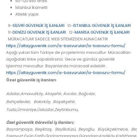
90-120 kilo arası
İstanbul İkametli
Atletik yapılı
9-
SİLİVRİ GÜVENLİK İŞ İLANLARI
10-
İSTANBUL GÜVENLİK İŞ İLANLARI
11-
DENİZLİ GÜVENLİK İŞ İLANLARI
12-
MANİSA GÜVENLİK İŞ İLANLARI
MÜRACATLAR SADECE WEB SİTEMİZDEN ALINACAKTIR
https://altayguvenlik.com/is-basvurulari/is-basvuru-formu/
Aşağı yukarı tüm Türkiye de projelerimiz mevcuttur. Müracatları
aşağıdaki linke yapabilirsiniz. Gece ve gündüz güvenlik
işlerimiz mevcuttur. Bayanlarda müracaat edebilir.
https://altayguvenlik.com/is-basvurulari/is-basvuru-formu/
Özel güvenlik iş ilanları
Adalar,Arnavutköy, Ataşehir, Avcılar, Bağcılar,
Bahçelievler, Bakırköy, Başakşehir,
Tuzla,Ümraniye,Üsküdar,Zeytinburnu,
Özel güvenlik Görevlisi iş ilanları;
Bayrampaşa, Beşiktaş, Beylikdüzü, Beyoğlu, Büyükçekmece, Bey
Esenyurt,Eyüp,Fatih,Gaziosmanpaşa,Güngören,Kadıköy,Kağıthane