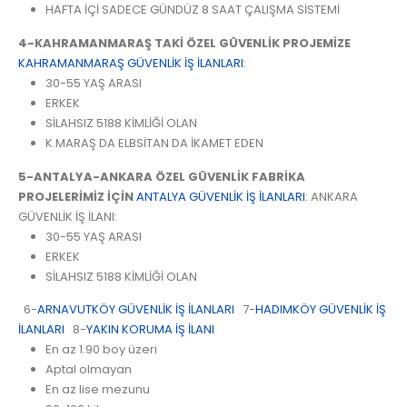
HAFTA İÇİ SADECE GÜNDÜZ 8 SAAT ÇALIŞMA SİSTEMİ
4-KAHRAMANMARAŞ TAKİ ÖZEL GÜVENLİK PROJEMİZE
KAHRAMANMARAŞ GÜVENLİK İŞ İLANLARI
:
30-55 YAŞ ARASI
ERKEK
SİLAHSIZ 5188 KİMLİĞİ OLAN
K.MARAŞ DA ELBSİTAN DA İKAMET EDEN
5-ANTALYA-ANKARA ÖZEL GÜVENLİK FABRİKA
PROJELERİMİZ İÇİN
ANTALYA GÜVENLİK İŞ İLANLARI
: ANKARA
GÜVENLİK İŞ İLANI:
30-55 YAŞ ARASI
ERKEK
SİLAHSIZ 5188 KİMLİĞİ OLAN
6-
ARNAVUTKÖY GÜVENLİK İŞ İLANLARI
7-
HADIMKÖY GÜVENLİK İŞ
İLANLARI
8-
YAKIN KORUMA İŞ İLANI
En az 1.90 boy üzeri
Aptal olmayan
En az lise mezunu