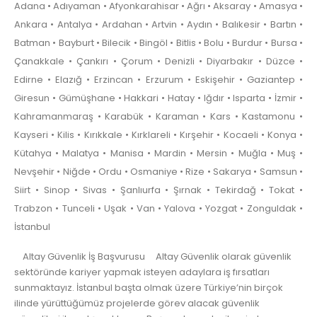
Adana • Adıyaman • Afyonkarahisar • Ağrı • Aksaray • Amasya •
Ankara • Antalya • Ardahan • Artvin • Aydın • Balıkesir • Bartın •
Batman • Bayburt • Bilecik • Bingöl • Bitlis • Bolu • Burdur • Bursa •
Çanakkale • Çankırı • Çorum • Denizli • Diyarbakır • Düzce •
Edirne • Elazığ • Erzincan • Erzurum • Eskişehir • Gaziantep •
Giresun • Gümüşhane • Hakkari • Hatay • Iğdır • Isparta • İzmir •
Kahramanmaraş • Karabük • Karaman • Kars • Kastamonu •
Kayseri • Kilis • Kırıkkale • Kırklareli • Kırşehir • Kocaeli • Konya •
Kütahya • Malatya • Manisa • Mardin • Mersin • Muğla • Muş •
Nevşehir • Niğde • Ordu • Osmaniye • Rize • Sakarya • Samsun •
Siirt • Sinop • Sivas • Şanlıurfa • Şırnak • Tekirdağ • Tokat •
Trabzon • Tunceli • Uşak • Van • Yalova • Yozgat • Zonguldak •
İstanbul
Altay Güvenlik İş Başvurusu Altay Güvenlik olarak güvenlik
sektöründe kariyer yapmak isteyen adaylara iş fırsatları
sunmaktayız. İstanbul başta olmak üzere Türkiye’nin birçok
ilinde yürüttüğümüz projelerde görev alacak güvenlik