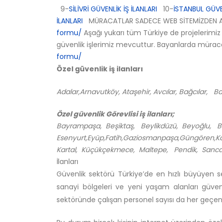
9-
SİLİVRİ GÜVENLİK İŞ İLANLARI
10-
İSTANBUL GÜVEN
İLANLARI
MÜRACATLAR SADECE WEB SİTEMİZDEN A
formu/
Aşağı yukarı tüm Türkiye de projelerimiz
güvenlik işlerimiz mevcuttur. Bayanlarda müraca
formu/
Özel güvenlik iş ilanları
Adalar,Arnavutköy, Ataşehir, Avcılar, Bağcılar, 
Özel güvenlik Görevlisi iş ilanları;
Bayrampaşa, Beşiktaş, Beylikdüzü, Beyoğlu, 
Esenyurt,Eyüp,Fatih,Gaziosmanpaşa,Güngören,K
Kartal, Küçükçekmece, Maltepe, Pendik, Sancaktepe
İlanları
Güvenlik sektörü Türkiye’de en hızlı büyüyen se
sanayi bölgeleri ve yeni yaşam alanları güvenl
sektöründe çalışan personel sayısı da her geçe