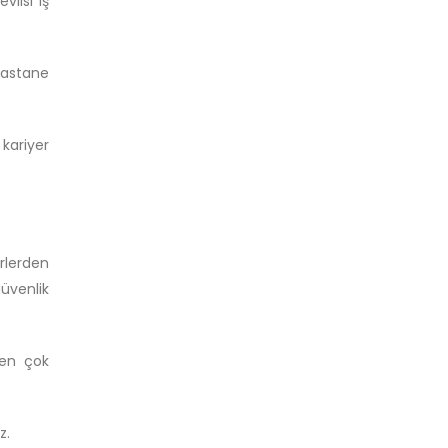
vlisi iş
 hastane
kariyer
rlerden
üvenlik
 en çok
z.