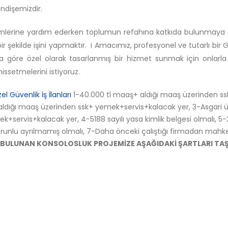
endişemizdir.
Birimlerine yardım ederken toplumun refahına katkıda bulunmay
ir şekilde işini yapmaktır. i Amacımız, profesyonel ve tutarlı bir 
ına göre özel olarak tasarlanmış bir hizmet sunmak için onlarla 
issetmelerini istiyoruz.
el Güvenlik İş İlanları
1-40.000 tl maaş+ aldığı maaş üzerinden ss
ldığı maaş üzerinden ssk+ yemek+servis+kalacak yer, 3-Asgari 
servis+kalacak yer, 4-5188 sayılı yasa kimlik belgesi olmalı, 5-
sorunlu ayrılmamış olmalı, 7-Daha önceki çalıştığı firmadan mah
E BULUNAN KONSOLOSLUK PROJEMİZE AŞAĞIDAKİ ŞARTLARI TA