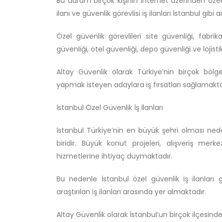
Bu durum birçok kişinin internet üzerinden özel güv
ilanı ve güvenlik görevlisi iş ilanları İstanbul g
Özel güvenlik görevlileri site güvenliği, fabri
güvenliği, otel güvenliği, depo güvenliği ve lojist
Altay Güvenlik olarak Türkiye’nin birçok böl
yapmak isteyen adaylara iş fırsatları sağlamakta
İstanbul Özel Güvenlik İş İlanları
İstanbul Türkiye’nin en büyük şehri olması nede
biridir. Büyük konut projeleri, alışveriş merke
hizmetlerine ihtiyaç duymaktadır.
Bu nedenle İstanbul özel güvenlik iş ilanları
araştırılan iş ilanları arasında yer almaktadır.
Altay Güvenlik olarak İstanbul’un birçok ilçesinde 