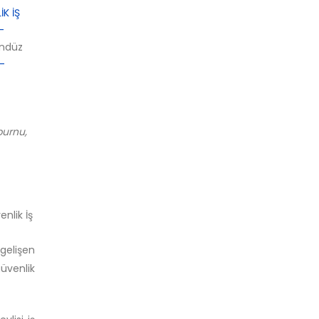
K İŞ
-
ündüz
-
nburnu,
nlik İş
 gelişen
üvenlik