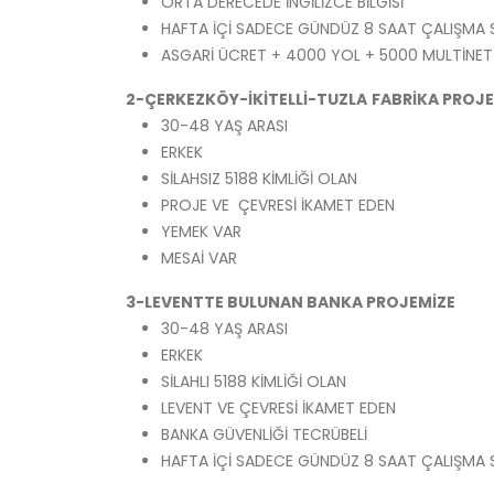
ORTA DERECEDE İNGİLİZCE BİLGİSİ
HAFTA İÇİ SADECE GÜNDÜZ 8 SAAT ÇALIŞMA 
ASGARİ ÜCRET + 4000 YOL + 5000 MULTİNET
2-ÇERKEZKÖY-İKİTELLİ-TUZLA
FABRİKA PROJE
30-48 YAŞ ARASI
ERKEK
SİLAHSIZ 5188 KİMLİĞİ OLAN
PROJE VE ÇEVRESİ İKAMET EDEN
YEMEK VAR
MESAİ VAR
3-LEVENTTE BULUNAN BANKA PROJEMİZE
30-48 YAŞ ARASI
ERKEK
SİLAHLI 5188 KİMLİĞİ OLAN
LEVENT VE ÇEVRESİ İKAMET EDEN
BANKA GÜVENLİĞİ TECRÜBELİ
HAFTA İÇİ SADECE GÜNDÜZ 8 SAAT ÇALIŞMA 