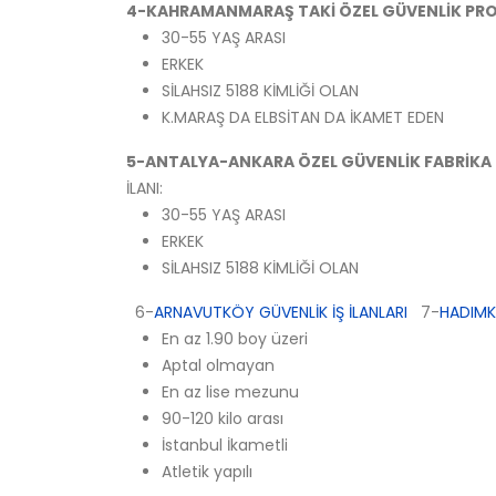
4-KAHRAMANMARAŞ TAKİ ÖZEL GÜVENLİK PR
30-55 YAŞ ARASI
ERKEK
SİLAHSIZ 5188 KİMLİĞİ OLAN
K.MARAŞ DA ELBSİTAN DA İKAMET EDEN
5-ANTALYA-ANKARA ÖZEL GÜVENLİK FABRİKA P
İLANI:
30-55 YAŞ ARASI
ERKEK
SİLAHSIZ 5188 KİMLİĞİ OLAN
6-
ARNAVUTKÖY GÜVENLİK İŞ İLANLARI
7-
HADIMKÖ
En az 1.90 boy üzeri
Aptal olmayan
En az lise mezunu
90-120 kilo arası
İstanbul İkametli
Atletik yapılı