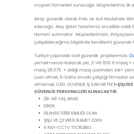
müşteri hizmetleri sunacağız. Müşterilerimiz ilk 
Altay güvenlik olarak Polis ve Acil Müdahale 
edeceğiz. Alay Şirket felsefemiz öncelikle ciddi b
Hizmeti sunmaktır. Müşterilerimizin, ihtiyaçlar
çalışabileceğimiz bilgisinde kendilerini güvende h
Türkiye çapındaki özel güvenlik projelerimize;
Öz
yemek+servis+kalacak yer, 2-45 000 tl maaş + a
maaş 28.075 + aldığı maaş üzerinden ssk+ yemek+
üzeri olmalı, 6-Daha önceki çalıştığı firmadan 
olmamalı, ÖZEL GÜVENLİK İŞ İLAN METNİ
1-ŞİŞLİD
GÜVENLİK PERSONELLERİ ALINACAKTIR.
28-48 YAŞ ARASI
ERKEK
SİLAHSIZ 5188 KİMLİĞİ OLAN
ŞİŞLİ VE ÇEVRESİ İKAMET EDEN
X RAY-CCTV TECRÜBELİ