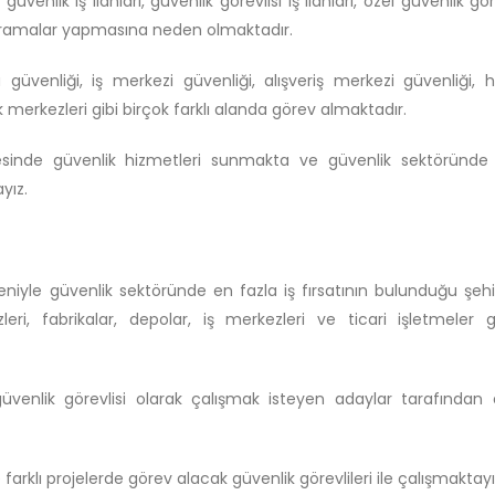
enlik iş ilanları, güvenlik görevlisi iş ilanları, özel güvenlik göre
ibi aramalar yapmasına neden olmaktadır.
ka güvenliği, iş merkezi güvenliği, alışveriş merkezi güvenliği,
ik merkezleri gibi birçok farklı alanda görev almaktadır.
gesinde güvenlik hizmetleri sunmakta ve güvenlik sektöründe 
yız.
niyle güvenlik sektöründe en fazla iş fırsatının bulunduğu şehi
zleri, fabrikalar, depolar, iş merkezleri ve ticari işletmeler g
 güvenlik görevlisi olarak çalışmak isteyen adaylar tarafından
farklı projelerde görev alacak güvenlik görevlileri ile çalışmaktayı