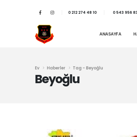
0 212 274 48 10
0 543 956 8
ANASAYFA
H
Ev
Haberler
Tag -
Beyoğlu
Beyoğlu