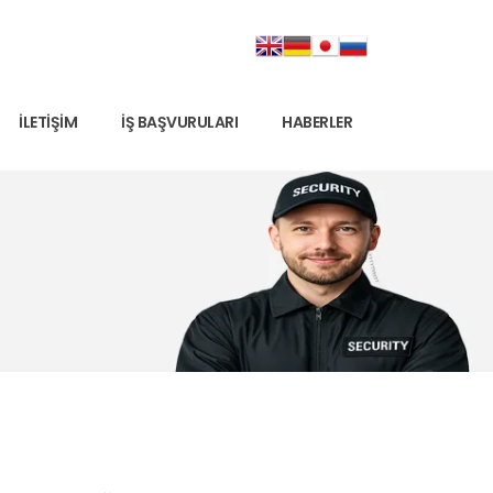
İLETIŞIM
İŞ BAŞVURULARI
HABERLER