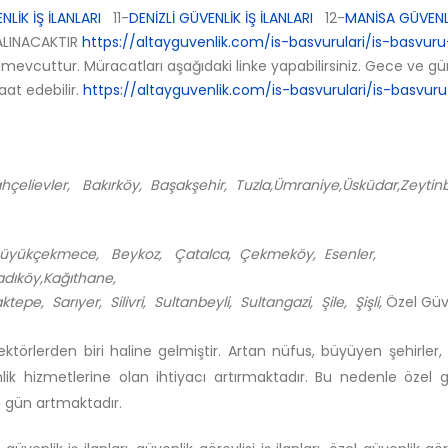
LİK İŞ İLANLARI
11-
DENİZLİ GÜVENLİK İŞ İLANLARI
12-
MANİSA GÜVENLİ
LINACAKTIR
https://altayguvenlik.com/is-basvurulari/is-basvuru
 mevcuttur. Müracatları aşağıdaki linke yapabilirsiniz. Gece ve g
at edebilir.
https://altayguvenlik.com/is-basvurulari/is-basvuru
Bahçelievler, Bakırköy, Başakşehir, Tuzla,Ümraniye,Üsküdar,Zeyti
Büyükçekmece, Beykoz, Çatalca, Çekmeköy, Esenler,
adıköy,Kağıthane,
, Sarıyer, Silivri, Sultanbeyli, Sultangazi, Şile, Şişli,
Özel Güve
ktörlerden biri haline gelmiştir. Artan nüfus, büyüyen şehirler,
ik hizmetlerine olan ihtiyacı artırmaktadır. Bu nedenle özel g
n gün artmaktadır.