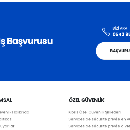
BIZI ARA
0543 9
i İş Başvurusu
BAŞVURU
MSAL
ÖZEL GÜVENLİK
üvenlik Hakkında
Kıbrıs Özel Güvenlik Şirketleri
litikası
Services de sécurité privée en A
Uyarılar
Services de sécurité privée à V