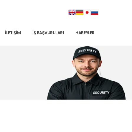
İLETIŞIM
İŞ BAŞVURULARI
HABERLER