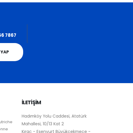
56 7867
 YAP
İLETİŞİM
Hadımköy Yolu Caddesi, Atatürk
utriche
Mahallesi, 10/13 Kat 2
ienne
Kıraç - Esenyurt Büyükçekmece -