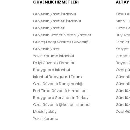
GÜVENLİK HİZMETLERİ
ALTAY
Güvenlik Şirketi İstanbul
Özel Gü
Güvenlik Şirketleri İstanbul
Silahlı 
Güvenlik Şirketleri
Tuzla Pe
Güvenlik Hizmeti Veren Şirketler
Büyükçe
Güneş Enerji Santrali Güvenliği
Esenler 
Güvenlik Şirketi
Yozgat G
Yakın Koruma İstanbul
İstanbul
En İyi Güvenlik Firmaları
Bayan G
Bodyguard Istanbul
Özel güv
Istanbul Bodyguard Team
Güvenli
Özel Güvenlik Danışmanlığı
Güvenlik
Part Time Güvenlik Hizmetleri
Gündüz 
Bodyguard Services in Turkey
Gündüz G
Özel Güvenlik Şirketleri İstanbul
Gündüz 
Mecidiyeköy
Özel Güv
Yakın Koruma