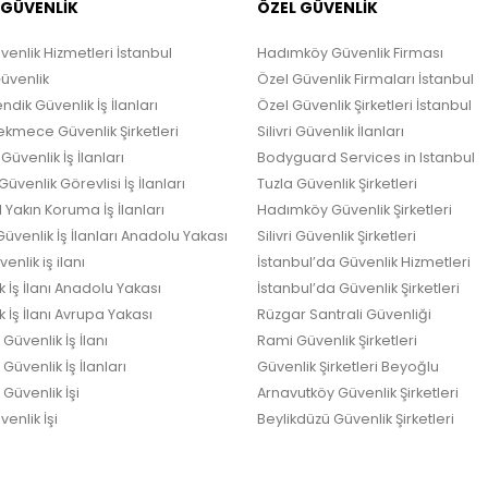
 GÜVENLİK
ÖZEL GÜVENLİK
venlik Hizmetleri İstanbul
Hadımköy Güvenlik Firması
Güvenlik
Özel Güvenlik Firmaları İstanbul
ndik Güvenlik İş İlanları
Özel Güvenlik Şirketleri İstanbul
kmece Güvenlik Şirketleri
Silivri Güvenlik İlanları
Güvenlik İş İlanları
Bodyguard Services in Istanbul
üvenlik Görevlisi İş İlanları
Tuzla Güvenlik Şirketleri
 Yakın Koruma İş İlanları
Hadımköy Güvenlik Şirketleri
üvenlik İş İlanları Anadolu Yakası
Silivri Güvenlik Şirketleri
enlik iş ilanı
İstanbul’da Güvenlik Hizmetleri
k İş İlanı Anadolu Yakası
İstanbul’da Güvenlik Şirketleri
 İş İlanı Avrupa Yakası
Rüzgar Santrali Güvenliği
Güvenlik İş İlanı
Rami Güvenlik Şirketleri
üvenlik İş İlanları
Güvenlik Şirketleri Beyoğlu
Güvenlik İşi
Arnavutköy Güvenlik Şirketleri
enlik İşi
Beylikdüzü Güvenlik Şirketleri