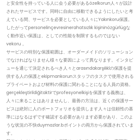
と安全性を持っている人に会う必要があるözelkorun人々が設計
されたサービスです。同時に自由に移動できるようにしたいと考
えている間、サービスを必要としている人々にYakınkoru保護。
したがってpersonelinçevresinerahatsızlık kişininözgürlügな
く動作近い保護は、としての性能を制限するものではない
vekoru 。
サービスの特別な保護範囲は、オーダーメイドのソリューション
でなければなりません様々な要因によって異なります。インタビ
ューを通じて決定されるべき人々とarasındakarşılıklの保護を提
供する人の保護とekipmankorunスタッフのタスクで使用される
プライベートおよび材料の保護に関わることになる人員の資格。
gerçekleştirildiğitaktirでprofesyonelkişiを保護する義務は、
人々に来ることはありませんし、最善の方法は、近くの保護サー
ビスは絶対に人のポートフォリオを提供します人々は信頼性の基
準にはなるはずです確認する必要があります必要があり、このよ
うな状況の不快duymazlar.bポイントの両方から保護されていま
す。