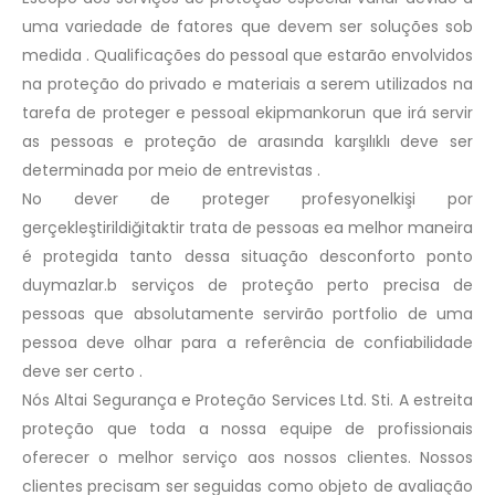
uma variedade de fatores que devem ser soluções sob
medida . Qualificações do pessoal que estarão envolvidos
na proteção do privado e materiais a serem utilizados na
tarefa de proteger e pessoal ekipmankorun que irá servir
as pessoas e proteção de arasında karşılıklı deve ser
determinada por meio de entrevistas .
No dever de proteger profesyonelkişi por
gerçekleştirildiğitaktir trata de pessoas ea melhor maneira
é protegida tanto dessa situação desconforto ponto
duymazlar.b serviços de proteção perto precisa de
pessoas que absolutamente servirão portfolio de uma
pessoa deve olhar para a referência de confiabilidade
deve ser certo .
Nós Altai Segurança e Proteção Services Ltd. Sti. A estreita
proteção que toda a nossa equipe de profissionais
oferecer o melhor serviço aos nossos clientes. Nossos
clientes precisam ser seguidas como objeto de avaliação