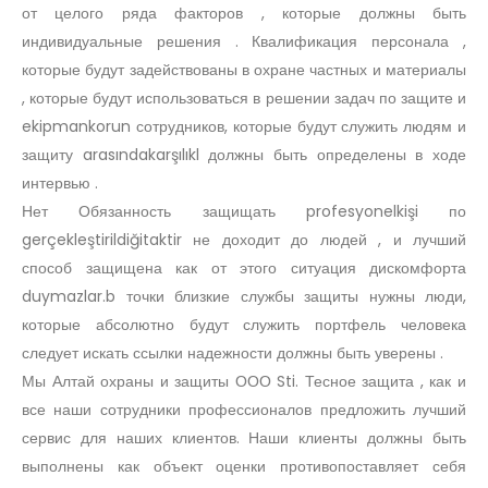
от целого ряда факторов , которые должны быть
индивидуальные решения . Квалификация персонала ,
которые будут задействованы в охране частных и материалы
, которые будут использоваться в решении задач по защите и
ekipmankorun сотрудников, которые будут служить людям и
защиту arasındakarşılıkl должны быть определены в ходе
интервью .
Нет Обязанность защищать profesyonelkişi по
gerçekleştirildiğitaktir не доходит до людей , и лучший
способ защищена как от этого ситуация дискомфорта
duymazlar.b точки близкие службы защиты нужны люди,
которые абсолютно будут служить портфель человека
следует искать ссылки надежности должны быть уверены .
Мы Алтай охраны и защиты ООО Sti. Тесное защита , как и
все наши сотрудники профессионалов предложить лучший
сервис для наших клиентов. Наши клиенты должны быть
выполнены как объект оценки противопоставляет себя