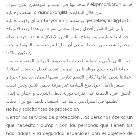
لاستخدامها في مهمة و الموظفين الذين سوف ekipmankorun خدمة
الشعب وحماية arasındakarşılıkl من خلال المقابلات.
أي واجب لحماية profesyonelkişi بواسطة gerçekleştirildiğitaktir
يأتي إلى الناس وأفضل وسيلة محمي سواء من هذا الوضع الانزعاج
نقطة duymazlar.b خدمات الحماية وثيقة يحتاج الناس الذين الاطلاق
سيخدم الشعب من محفظة ينبغي أن ننظر للمرجعية من الموثوقية يجب
أن يكون متأكدا .
نحن التاي الأمن والحماية للخدمات المحدودة الأمراض المنقولة جنسيا .
حماية أقرب جميع موظفينا من المهنيين تقديم أفضل الخدمات لعملائنا.
عملائنا ينبغي اتباعها ككائن التقييم تعارض نفسها لضمان حد سواء حرة و
يشعر بالأمان حول درع السلامة غير مرئية يحمي الناس ونحن نذهب
لخلق. أفراد الحماية على فترات دورية تعطى التدريب و اختبارات إتقان
تطبيقها في المنزل هي دائما على استعداد للعمل مع يزال يجلب.
No hay solicitantes de protección
Cerrar los servicios de protección , las personas özelkorun
que necesitan cumplir con las personas que tienen las
habilidades y la seguridad especiales con el objetivo de