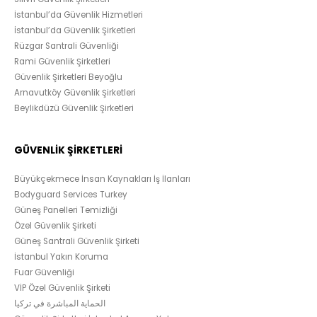
İstanbul’da Güvenlik Hizmetleri
İstanbul’da Güvenlik Şirketleri
Rüzgar Santrali Güvenliği
Rami Güvenlik Şirketleri
Güvenlik Şirketleri Beyoğlu
Arnavutköy Güvenlik Şirketleri
Beylikdüzü Güvenlik Şirketleri
GÜVENLİK ŞİRKETLERİ
Büyükçekmece İnsan Kaynakları İş İlanları
Bodyguard Services Turkey
Güneş Panelleri Temizliği
Özel Güvenlik Şirketi
Güneş Santrali Güvenlik Şirketi
İstanbul Yakın Koruma
Fuar Güvenliği
VİP Özel Güvenlik Şirketi
الحماية المباشرة في تركيا