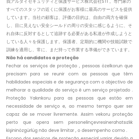
我アルタイセキュリティと保護サービス株式会社STI 。専門家の
すべてのスタッフの近くに保護がお客様に最高のサービスを提供
しています。当社の顧客は、評価の目的は、自由の両方を確保
し、目に見えない安全シールドの周りの安全に感じるように、そ
れ自体に反対するとして追跡する必要がある私達が作成しようと
している人々を保護します。保護者、定期的に機関や技能試験で
訓練を適用し、常に、まだ持って作業する準備ができています。
Não há candidatos a proteção
Fechar os serviços de proteção , pessoas özelkorun que
precisam para se reunir com as pessoas que têm
habilidades especiais e de segurança com o objectivo de
melhorar a qualidade do serviço é um serviço projetado .
Proteção Yakınkoru para as pessoas que estão em
necessidade de serviço e, ao mesmo tempo quer ser
capaz de se mover livremente. Assim vekoru proteção
perto que opera sem personelinçevresinerahatsızlık
kişininözgürlüg não deve limitar , o desempenho como .
Escopo dos serviços de proteção especial variar devido a