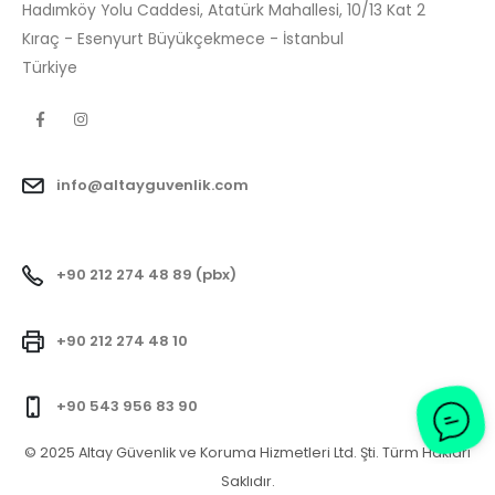
Hadımköy Yolu Caddesi, Atatürk Mahallesi, 10/13 Kat 2
Kıraç - Esenyurt Büyükçekmece - İstanbul
Türkiye
info@altayguvenlik.com
+90 212 274 48 89 (pbx)
+90 212 274 48 10
+90 543 956 83 90
© 2025 Altay Güvenlik ve Koruma Hizmetleri Ltd. Şti. Türm Hakları
Saklıdır.