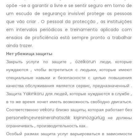
opõe -se a garantir a livre e se sentir seguro em torno de
um escudo de segurança invisível protege as pessoas
que vão criar . O pessoal da protecção , as instituições
em intervalos periódicos e treinamento aplicado com
ensaios de proficiência está sempre pronto a trabalhar
ainda trazer.
Нет убежища защиты
Закрыть услуги по защите , özelkorun люди, которые
нуждаются , чтобы встретиться с людьми, которые имеют
специальные навыки и безопасности с целью повышения
качества обслуживания является сервис, предназначенный .
Защита Yakınkoru для людей, которые нуждаются в службе ,
в то же время хочет иметь возможность свободно двигаться.
Соответственно vekoru близко защиты, которая работает без
personelinçevresinerahatsızlık kişininözgürlüg не должны
ограничивать , производительность как .
Особый размах защита услуг варьироваться в зависимости