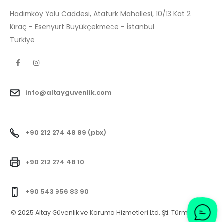
Hadımköy Yolu Caddesi, Atatürk Mahallesi, 10/13 Kat 2
Kıraç - Esenyurt Büyükçekmece - İstanbul
Türkiye
info@altayguvenlik.com
+90 212 274 48 89 (pbx)
+90 212 274 48 10
+90 543 956 83 90
© 2025 Altay Güvenlik ve Koruma Hizmetleri Ltd. Şti. Türm Hakları