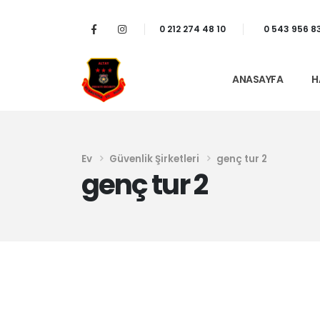
0 212 274 48 10
0 543 956 8
ANASAYFA
H
Ev
Güvenlik Şirketleri
genç tur 2
genç tur 2