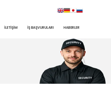
İLETIŞIM
İŞ BAŞVURULARI
HABERLER