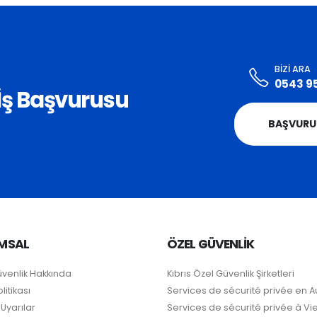
BIZI ARA
0543 9
i İş Başvurusu
BAŞVURU
MSAL
ÖZEL GÜVENLİK
üvenlik Hakkında
Kıbrıs Özel Güvenlik Şirketleri
litikası
Services de sécurité privée en A
Uyarılar
Services de sécurité privée à V