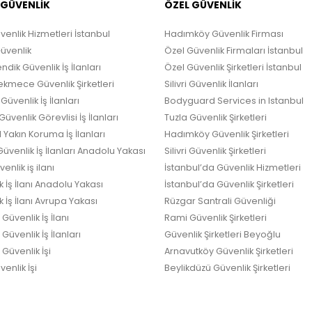
 GÜVENLİK
ÖZEL GÜVENLİK
venlik Hizmetleri İstanbul
Hadımköy Güvenlik Firması
Güvenlik
Özel Güvenlik Firmaları İstanbul
ndik Güvenlik İş İlanları
Özel Güvenlik Şirketleri İstanbul
kmece Güvenlik Şirketleri
Silivri Güvenlik İlanları
Güvenlik İş İlanları
Bodyguard Services in Istanbul
üvenlik Görevlisi İş İlanları
Tuzla Güvenlik Şirketleri
 Yakın Koruma İş İlanları
Hadımköy Güvenlik Şirketleri
üvenlik İş İlanları Anadolu Yakası
Silivri Güvenlik Şirketleri
enlik iş ilanı
İstanbul’da Güvenlik Hizmetleri
k İş İlanı Anadolu Yakası
İstanbul’da Güvenlik Şirketleri
 İş İlanı Avrupa Yakası
Rüzgar Santrali Güvenliği
Güvenlik İş İlanı
Rami Güvenlik Şirketleri
üvenlik İş İlanları
Güvenlik Şirketleri Beyoğlu
Güvenlik İşi
Arnavutköy Güvenlik Şirketleri
enlik İşi
Beylikdüzü Güvenlik Şirketleri