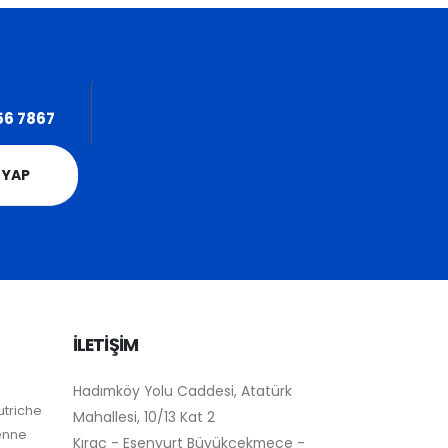
56 7867
 YAP
İLETİŞİM
Hadımköy Yolu Caddesi, Atatürk
utriche
Mahallesi, 10/13 Kat 2
ienne
Kıraç - Esenyurt Büyükçekmece -