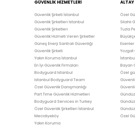
GÜVENLİK HİZMETLERİ
ALTAY
Güvenlik Şirketi İstanbul
Özel Gü
Güvenlik Şirketleri İstanbul
Silahlı 
Güvenlik Şirketleri
Tuzla Pe
Güvenlik Hizmeti Veren Şirketler
Büyükçe
Güneş Enerji Santrali Güvenliği
Esenler 
Güvenlik Şirketi
Yozgat G
Yakın Koruma İstanbul
İstanbul
En İyi Güvenlik Firmaları
Bayan G
Bodyguard Istanbul
Özel güv
Istanbul Bodyguard Team
Güvenli
Özel Güvenlik Danışmanlığı
Güvenlik
Part Time Güvenlik Hizmetleri
Gündüz 
Bodyguard Services in Turkey
Gündüz G
Özel Güvenlik Şirketleri İstanbul
Gündüz 
Mecidiyeköy
Özel Güv
Yakın Koruma