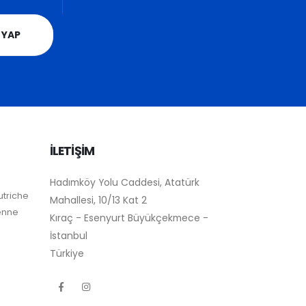
 YAP
İLETİŞİM
Hadımköy Yolu Caddesi, Atatürk
utriche
Mahallesi, 10/13 Kat 2
ienne
Kıraç - Esenyurt Büyükçekmece -
İstanbul
Türkiye