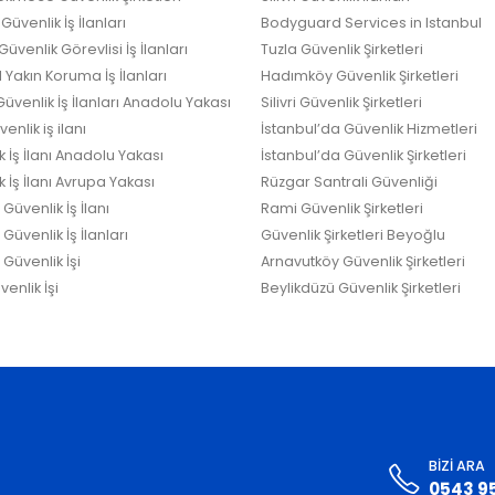
Güvenlik İş İlanları
Bodyguard Services in Istanbul
üvenlik Görevlisi İş İlanları
Tuzla Güvenlik Şirketleri
 Yakın Koruma İş İlanları
Hadımköy Güvenlik Şirketleri
üvenlik İş İlanları Anadolu Yakası
Silivri Güvenlik Şirketleri
enlik iş ilanı
İstanbul’da Güvenlik Hizmetleri
k İş İlanı Anadolu Yakası
İstanbul’da Güvenlik Şirketleri
 İş İlanı Avrupa Yakası
Rüzgar Santrali Güvenliği
Güvenlik İş İlanı
Rami Güvenlik Şirketleri
üvenlik İş İlanları
Güvenlik Şirketleri Beyoğlu
Güvenlik İşi
Arnavutköy Güvenlik Şirketleri
enlik İşi
Beylikdüzü Güvenlik Şirketleri
BIZI ARA
0543 9