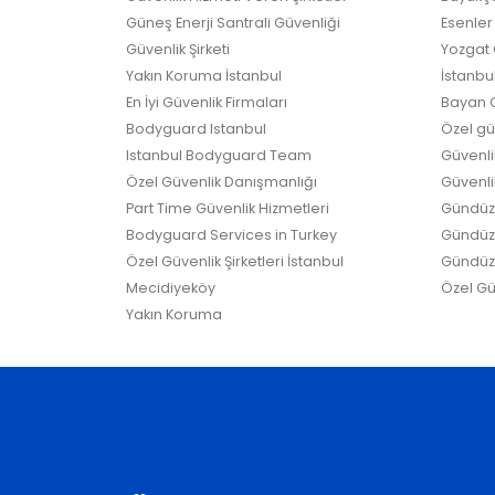
Güneş Enerji Santrali Güvenliği
Esenler 
Güvenlik Şirketi
Yozgat G
Yakın Koruma İstanbul
İstanbul
En İyi Güvenlik Firmaları
Bayan G
Bodyguard Istanbul
Özel güv
Istanbul Bodyguard Team
Güvenli
Özel Güvenlik Danışmanlığı
Güvenlik
Part Time Güvenlik Hizmetleri
Gündüz 
Bodyguard Services in Turkey
Gündüz G
Özel Güvenlik Şirketleri İstanbul
Gündüz 
Mecidiyeköy
Özel Güv
Yakın Koruma