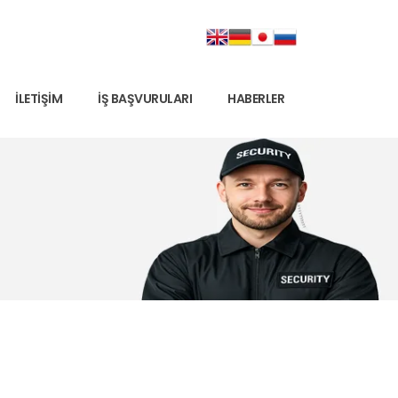
İLETIŞIM
İŞ BAŞVURULARI
HABERLER