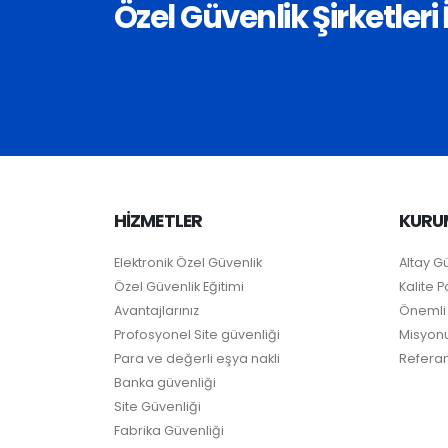
Özel Güvenlik Şirketler
HİZMETLER
KURU
Elektronik Özel Güvenlik
Altay G
Özel Güvenlik Eğitimi
Kalite Po
Avantajlarınız
Önemli 
Profosyonel Site güvenliği
Misyon
Para ve değerli eşya nakli
Referan
Banka güvenliği
Site Güvenliği
Fabrika Güvenliği