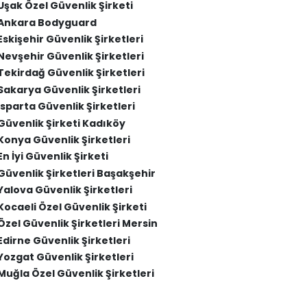
Uşak Özel Güvenlik Şirketi
Ankara Bodyguard
Eskişehir Güvenlik Şirketleri
Nevşehir Güvenlik Şirketleri
Tekirdağ Güvenlik Şirketleri
Sakarya Güvenlik Şirketleri
Isparta Güvenlik Şirketleri
Güvenlik Şirketi Kadıköy
Konya Güvenlik Şirketleri
En İyi Güvenlik Şirketi
Güvenlik Şirketleri Başakşehir
Yalova Güvenlik Şirketleri
Kocaeli Özel Güvenlik Şirketi
Özel Güvenlik Şirketleri Mersin
zmir Yakın Koruma Hizmeti
Adana 
Edirne Güvenlik Şirketleri
Yozgat Güvenlik Şirketleri
Muğla Özel Güvenlik Şirketleri