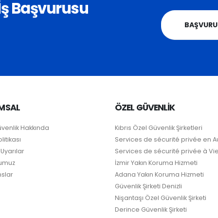
i İş Başvurusu
BAŞVURU
MSAL
ÖZEL GÜVENLİK
üvenlik Hakkında
Kıbrıs Özel Güvenlik Şirketleri
litikası
Services de sécurité privée en A
Uyarılar
Services de sécurité privée à V
umuz
İzmir Yakın Koruma Hizmeti
slar
Adana Yakın Koruma Hizmeti
Güvenlik Şirketi Denizli
Nişantaşı Özel Güvenlik Şirketi
Derince Güvenlik Şirketi