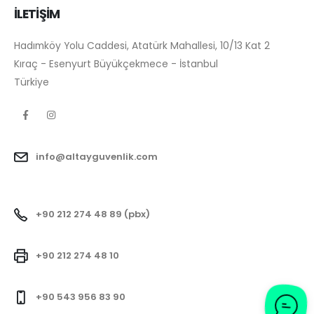
İLETİŞİM
Hadımköy Yolu Caddesi, Atatürk Mahallesi, 10/13 Kat 2
Kıraç - Esenyurt Büyükçekmece - İstanbul
Türkiye
info@altayguvenlik.com
+90 212 274 48 89 (pbx)
+90 212 274 48 10
+90 543 956 83 90