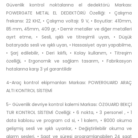
Güvenlik kontrol noktalarına el dedektörü Markası:
POWERGATE METAL EL DEDEKTÖRÜ Özelliği: • Çalışma
frekansı: 22 KHZ, • Çalışma voltajı: 9 V, • Boyutlar: 410mm,
85 mm, 45mm, 409 gr, • Demir metaller ve diğer metalleri
ayırt etme, • Sesli, ışıklı ve titreşimli uyarı, • Düşük
bataryada sesli ve ışıklı uyarı, • Hassasiyet ayarı yapabilme,
• Şarj edilebilir, • Deri kılıflı, • Kolay kullanım, • Titreşim
özelliği, • Ergonomik ve sağlam tasarım, • Fabrikasyon
hatalarına karşı 3 yıl garantilidir
4-Araç kontrol ekipmanları Markası: POWERGUARD ARAÇ
ALTI KONTROL SİSTEMİ
5- Güvenlik devriye kontrol kalemi Markası: ÖZGUARD BEKÇİ
TUR KONTROL SİSTEMİ Özelliği: • 6 nokta, • 3 personel , • 1
data kablosu ve program cd si, • 1 kalem, • 8000 okuma
gelişmiş sesli ve ışıklı uyarılar, • Değiştirilebilir okuma ve
alarm sesleri, • Saat ve süresi programlanabilen 24 saat