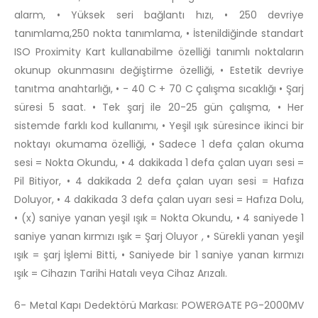
alarm, • Yüksek seri bağlantı hızı, • 250 devriye
tanımlama,250 nokta tanımlama, • İstenildiğinde standart
ISO Proximity Kart kullanabilme özelliği tanımlı noktaların
okunup okunmasını değiştirme özelliği, • Estetik devriye
tanıtma anahtarlığı, • - 40 C + 70 C çalışma sıcaklığı • Şarj
süresi 5 saat. • Tek şarj ile 20-25 gün çalışma, • Her
sistemde farklı kod kullanımı, • Yeşil ışık süresince ikinci bir
noktayı okumama özelliği, • Sadece 1 defa çalan okuma
sesi = Nokta Okundu, • 4 dakikada 1 defa çalan uyarı sesi =
Pil Bitiyor, • 4 dakikada 2 defa çalan uyarı sesi = Hafıza
Doluyor, • 4 dakikada 3 defa çalan uyarı sesi = Hafıza Dolu,
• (x) saniye yanan yeşil ışık = Nokta Okundu, • 4 saniyede 1
saniye yanan kırmızı ışık = Şarj Oluyor , • Sürekli yanan yeşil
ışık = şarj İşlemi Bitti, • Saniyede bir 1 saniye yanan kırmızı
ışık = Cihazın Tarihi Hatalı veya Cihaz Arızalı.
6- Metal Kapı Dedektörü Markası: POWERGATE PG-2000MV