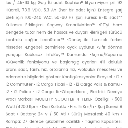
lbs / 45-113 kg Güç İki adet Saphion® lityum-iyon pil: 92
Hücreli, 73.6 VDC, 5.3 Ah (her bir adet için) Entegre şarj
aleti için 100-240 VAC, 50-60 Hz Şarj süresi: 8-10 saat**
Kullanıcı Etkileşimi Segway SmartMotion™ •PT’yi hem
dengede tutar hem de hassas ve duyarlı •ileri/geri sürücü
kontrolü sağlar LeanSteer™ •Dönüş ile tümsek farkını
hisseder •Engebeli zeminlere ayak uydurur •Sıfır dönme
yarıçapı Kablosuz InfoKey™ Kumanda •Açma/Kapama
•Güvenlik fonksiyonu ve başlangıç ayarları •Pil doluluk
oranı, saat, tarih, hız, ortalama hız, •yolculuk mesafesi ve
odometre bilgilerini gösterir Konfigürasyonlar Bireysel • i2 •
i2 Commuter • i2 Cargo Ticari • i2 • i2 Cargo Polis & Kamu •
i2 • i2 Police • i2 Cargo 1b-Otoparklara ; Elektrikli Devriye
Aracı Markası: MOBILITY SCOOTER 4 TEKER Özelliği: • 500
Watt/4200 Rpm • Deri Koltuklu • Hızı: 15 Km/h • Şarj Süresi: 8
Saat • Battary: 24 v / 50 Atl • Sürüş Mesafesi: 40 km •
Rampa: 27 derece çıkabilme özellikli • Taşıma Kapasitesi: