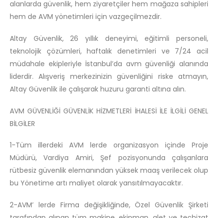
alanlarda güvenlik, hem ziyaretçiler hem mağaza sahipleri
hem de AVM yönetimleri için vazgeçilmezdir.
Altay Güvenlik, 26 yıllık deneyimi, eğitimli personeli,
teknolojik çözümleri, haftalık denetimleri ve 7/24 acil
müdahale ekipleriyle İstanbul’da avm güvenliği alanında
liderdir. Alışveriş merkezinizin güvenliğini riske atmayın,
Altay Güvenlik ile çalışarak huzuru garanti altına alın.
AVM GÜVENLİĞİ GÜVENLİK HİZMETLERİ İHALESİ İLE İLGİLİ GENEL
BİLGİLER
1-Tüm illerdeki AVM lerde organizasyon içinde Proje
Müdürü, Vardiya Amiri, Şef pozisyonunda çalışanlara
rütbesiz güvenlik elemanından yüksek maaş verilecek olup
bu Yönetime artı maliyet olarak yansıtılmayacaktır.
2-AVM’ lerde Firma değişikliğinde, Özel Güvenlik Şirketi
tarafından alınan tüm makine, ekipman, alet ve teçhizat