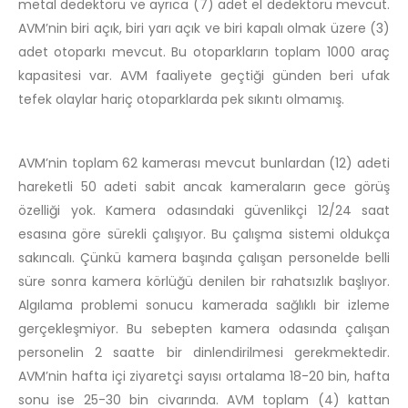
metal dedektörü ve ayrıca (7) adet el dedektörü mevcut.
AVM’nin biri açık, biri yarı açık ve biri kapalı olmak üzere (3)
adet otoparkı mevcut. Bu otoparkların toplam 1000 araç
kapasitesi var. AVM faaliyete geçtiği günden beri ufak
tefek olaylar hariç otoparklarda pek sıkıntı olmamış.
AVM’nin toplam 62 kamerası mevcut bunlardan (12) adeti
hareketli 50 adeti sabit ancak kameraların gece görüş
özelliği yok. Kamera odasındaki güvenlikçi 12/24 saat
esasına göre sürekli çalışıyor. Bu çalışma sistemi oldukça
sakıncalı. Çünkü kamera başında çalışan personelde belli
süre sonra kamera körlüğü denilen bir rahatsızlık başlıyor.
Algılama problemi sonucu kamerada sağlıklı bir izleme
gerçekleşmiyor. Bu sebepten kamera odasında çalışan
personelin 2 saatte bir dinlendirilmesi gerekmektedir.
AVM’nin hafta içi ziyaretçi sayısı ortalama 18-20 bin, hafta
sonu ise 25-30 bin civarında. AVM toplam (4) kattan