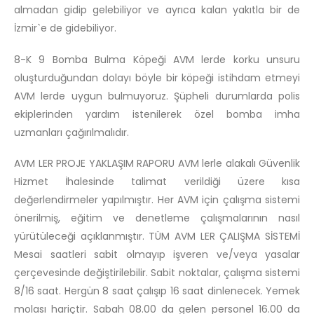
almadan gidip gelebiliyor ve ayrıca kalan yakıtla bir de
İzmir`e de gidebiliyor.
8-K 9 Bomba Bulma Köpeği AVM lerde korku unsuru
oluşturduğundan dolayı böyle bir köpeği istihdam etmeyi
AVM lerde uygun bulmuyoruz. Şüpheli durumlarda polis
ekiplerinden yardım istenilerek özel bomba imha
uzmanları çağırılmalıdır.
AVM LER PROJE YAKLAŞIM RAPORU AVM lerle alakalı Güvenlik
Hizmet İhalesinde talimat verildiği üzere kısa
değerlendirmeler yapılmıştır. Her AVM için çalışma sistemi
önerilmiş, eğitim ve denetleme çalışmalarının nasıl
yürütüleceği açıklanmıştır. TÜM AVM LER ÇALIŞMA SİSTEMİ
Mesai saatleri sabit olmayıp işveren ve/veya yasalar
çerçevesinde değiştirilebilir. Sabit noktalar, çalışma sistemi
8/16 saat. Hergün 8 saat çalışıp 16 saat dinlenecek. Yemek
molası hariçtir. Sabah 08.00 da gelen personel 16.00 da