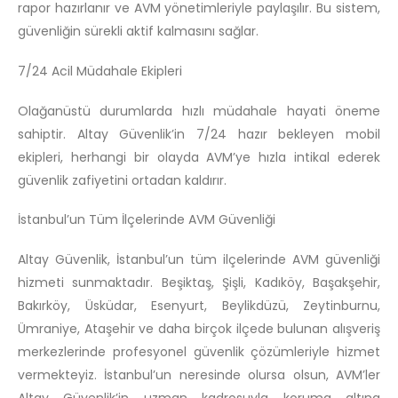
rapor hazırlanır ve AVM yönetimleriyle paylaşılır. Bu sistem,
güvenliğin sürekli aktif kalmasını sağlar.
7/24 Acil Müdahale Ekipleri
Olağanüstü durumlarda hızlı müdahale hayati öneme
sahiptir. Altay Güvenlik’in 7/24 hazır bekleyen mobil
ekipleri, herhangi bir olayda AVM’ye hızla intikal ederek
güvenlik zafiyetini ortadan kaldırır.
İstanbul’un Tüm İlçelerinde AVM Güvenliği
Altay Güvenlik, İstanbul’un tüm ilçelerinde AVM güvenliği
hizmeti sunmaktadır. Beşiktaş, Şişli, Kadıköy, Başakşehir,
Bakırköy, Üsküdar, Esenyurt, Beylikdüzü, Zeytinburnu,
Ümraniye, Ataşehir ve daha birçok ilçede bulunan alışveriş
merkezlerinde profesyonel güvenlik çözümleriyle hizmet
vermekteyiz. İstanbul’un neresinde olursa olsun, AVM’ler
Altay Güvenlik’in uzman kadrosuyla koruma altına