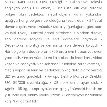
METAL KAPI DEDEKTÖRÜ Özelliği: • Kullanıcıya kolaylık
sağlayan geniş LED ekran, • Üst üste altı ayrı tarama
bölgesi olan dedektör, metal objenin kişinin yukarıdan
aşağıya hangi bölgesinde olduğunu tespit eder, • 24 saat
devamlı çalışmaya müsait, • Metal yoğunluğuna göre sesli
ve ışıklı uyarı, • Kontrol paneli şifreleme, • Modern dizayn,
son derece sağlam ve sert darbelere dayanıklı, •
Dedektörün montajı ve demontajı son derece kolaydır, •
Her bölge için dedektörün 0-99 arası ayrı hassasiyet ayarı
yapılabilir, • İnsan vücudu ve kalp pilleri ile kredi kartı, video
kaseti ve manyetik veri saklama ürünlerine zarar vermez, •
Geçiş yapan kişilerin ve dedektörün kaç defa alarm verdiği
LED ekranda görülebilir, • Avrupa Elektro Manyetik Direktifi
EEC 89/336 uyumluluğu, • CE normlarına uyumluluk, •
Ağırlık : 65 kg, • Kapı ayaklarının giriş yönündeki her iki ön
yüzünde ışıklı alarm uyarısı vardır, • Fabrikasyon hatalarına
karşı 3 yıl garantilidir.