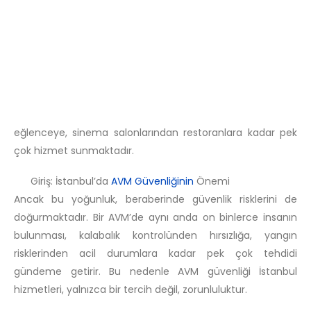
Avm Güvenliği İstanbul – Altay Güvenlik ile Profesyonel
Çözümler, İstanbul, milyonlarca nüfusuyla yalnızca
Türkiye’nin değil, aynı zamanda dünyanın en büyük
metropollerinden biridir. Bu dev şehir, aynı zamanda
alışveriş kültürünün merkezidir. Yüzlerce alışveriş merkezi
(AVM), her gün yüz binlerce kişiyi ağırlamakta; alışverişten
eğlenceye, sinema salonlarından restoranlara kadar pek
çok hizmet sunmaktadır.
Giriş: İstanbul’da
AVM Güvenliğinin
Önemi
Ancak bu yoğunluk, beraberinde güvenlik risklerini de
doğurmaktadır. Bir AVM’de aynı anda on binlerce insanın
bulunması, kalabalık kontrolünden hırsızlığa, yangın
risklerinden acil durumlara kadar pek çok tehdidi
gündeme getirir. Bu nedenle AVM güvenliği İstanbul
hizmetleri, yalnızca bir tercih değil, zorunluluktur.