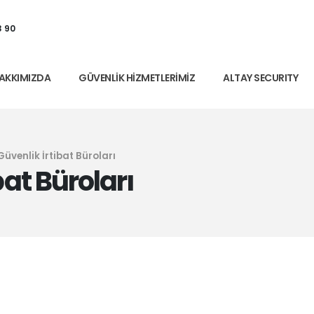
3 90
AKKIMIZDA
GÜVENLIK HIZMETLERIMIZ
ALTAY SECURITY
Güvenlik İrtibat Büroları
bat Büroları