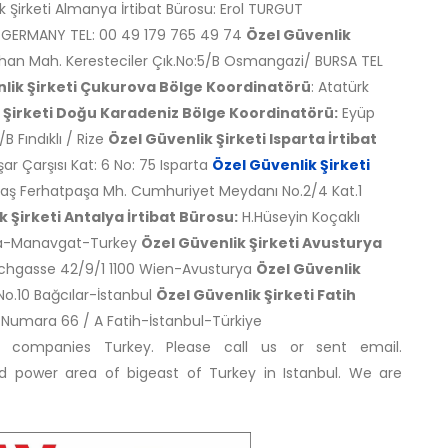
 Şirketi Almanya İrtibat Bürosu: Erol TURGUT
GERMANY TEL: 00 49 179 765 49 74
Özel Güvenlik
an Mah. Keresteciler Çık.No:5/B Osmangazi/ BURSA TEL
lik Şirketi Çukurova Bölge Koordinatörü
: Atatürk
 Şirketi Doğu Karadeniz Bölge Koordinatörü:
Eyüp
Fındıklı / Rize
Özel Güvenlik Şirketi Isparta İrtibat
ar Çarşısı Kat: 6 No: 75 Isparta
Özel Güvenlik Şirketi
aş Ferhatpaşa Mh. Cumhuriyet Meydanı No.2/4 Kat.1
 Şirketi Antalya İrtibat Bürosu:
H.Hüseyin Koçaklı
lya-Manavgat-Turkey
Özel Güvenlik Şirketi Avusturya
chgasse 42/9/1 1100 Wien-Avusturya
Özel Güvenlik
No.10 Bağcılar-İstanbul
Özel Güvenlik Şirketi Fatih
 Numara 66 / A Fatih-İstanbul-Türkiye
y companies Turkey. Please call us or sent email.
 power area of bigeast of Turkey in Istanbul. We are