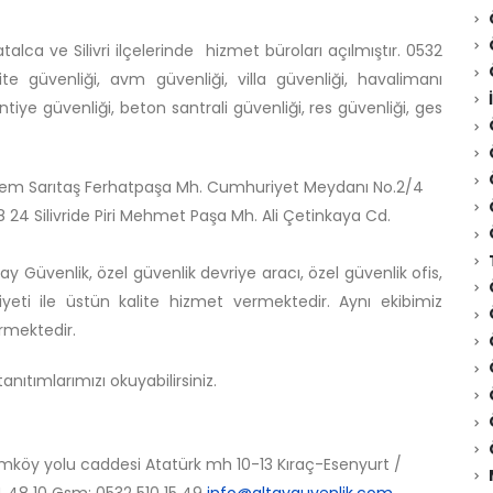
lca ve Silivri ilçelerinde hizmet büroları açılmıştır. 0532
site güvenliği, avm güvenliği, villa güvenliği, havalimanı
ntiye güvenliği, beton santrali güvenliği, res güvenliği, ges
Erdem Sarıtaş Ferhatpaşa Mh. Cumhuriyet Meydanı No.2/4
8 24 Silivride Piri Mehmet Paşa Mh. Ali Çetinkaya Cd.
ay Güvenlik, özel güvenlik devriye aracı, özel güvenlik ofis,
eti ile üstün kalite hizmet vermektedir. Aynı ekibimiz
ermektedir.
tanıtımlarımızı okuyabilirsiniz.
ımköy yolu caddesi Atatürk mh 10-13 Kıraç-Esenyurt /