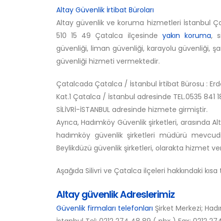
Altay Güvenlik İrtibat Büroları
Altay güvenlik ve koruma hizmetleri İstanbul Çata
510 15 49 Çatalca ilçesinde
yakın koruma
, 
güvenliği, liman güvenliği, karayolu güvenliği, şa
güvenliği hizmeti vermektedir.
Çatalcada Çatalca / İstanbul İrtibat Bürosu : 
Kat.1 Çatalca / İstanbul adresinde TEL.0535 841 1
SİLİVRİ-İSTANBUL adresinde hizmete girmiştir.
Ayrıca, Hadımköy Güvenlik şirketleri, arasında Alt
hadımköy güvenlik şirketleri müdürü mevcudiy
Beylikdüzü güvenlik şirketleri, olarakta hizmet v
Aşağıda Silivri ve Çatalca ilçeleri hakkındaki kısa 
Altay güvenlik Adreslerimiz
Güvenlik firmaları telefonları
Şirket Merkezi; Had