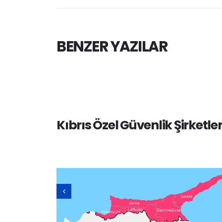
BENZER YAZILAR
ketleri
Services de sécurité privée e
Autriche