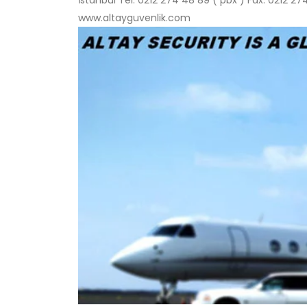
İstanbul Tel: 0212 274 48 89 ( pbx ) Fax: 0212 2
www.altayguvenlik.com