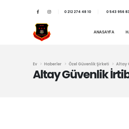
0 212 274 48 10
0 543 956 8
ANASAYFA
H
Ev
Haberler
Özel Güvenlik Şirketi
Altay 
Altay Güvenlik İrti