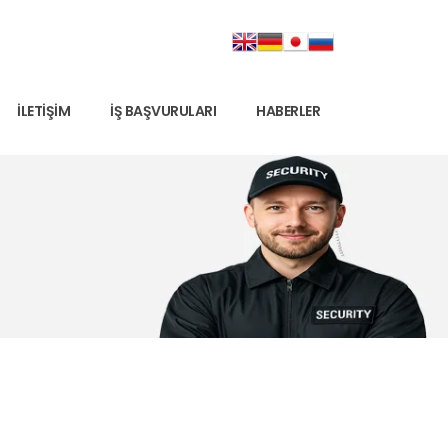
İLETIŞIM
İŞ BAŞVURULARI
HABERLER