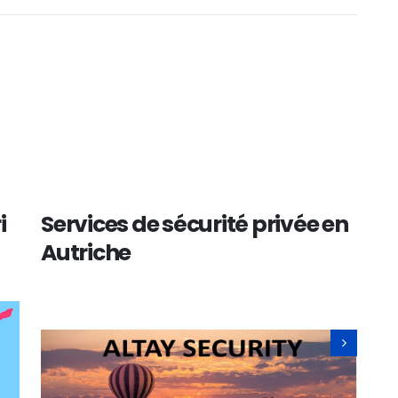
n
Services de sécurité privée à
İ
Vienne