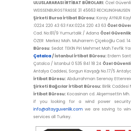
ULUSLARARASI İRTİBAT BÜROLARI:
Özel Güvenlik
WEISSENBURGSTRASSE 31 45663 RECKLINGHAUSEN 
Şirketi Bursa İrtibat Bürosu:
Koray AYNUR Kayh
:0224 220 43 63 FAX:0224 220 43 63
Özel Güven
Cad. No:81/9 Yumurtalık / Adana
Özel Güvenlik
ÖZER Merkez Mah. Muharrem Çiçekoğlu Cad. 14/B 
Bürosu
: Sedat TEKİN Piri Mehmet Mah.Tevfik Yaş
Çatalca
/ İstanbul İrtibat Bürosu:
Erdem Sarıt
Çatalca / İstanbul 0 535 841 18 24
Özel Güvenlik
Antalya Caddesi, Sorgun Kavşağı No.17/5 Anta
İrtibat Bürosu:
Abdurrahman Serenay Ettenrei
Şirketi Bağcılar İrtibat Bürosu:
Birlik Caddesi 
İrtibat Bürosu:
Kocasinan cd. Akşemsettin Mh.
if you looking for a wind power securit
info@altayguvenlik.com
we are saving to wind
services all Turkey.