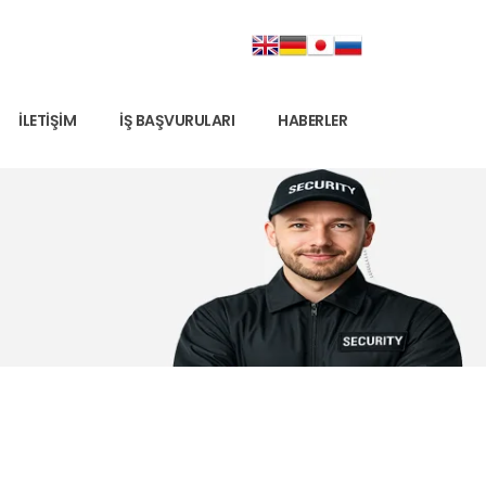
İLETIŞIM
İŞ BAŞVURULARI
HABERLER