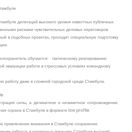
Стамбуле
тамбуле делегаций высокого уровня известных публичных
шенными рисками чувствительных деловых переговоров
ный в подобных проектах, проходит специальную подготовку
ции.
лохранитель обучается: тактическому реагированию
ой эвакуации работе в стрессовых условиях командному
ую работу даже в сложной городской среде Стамбула.
file
трация силы, а деликатное и незаметное сопровождение.
ая охрана в Стамбуле в формате low profile.
 привлечение внимания в Стамбуле сохранение
ение гибкость в различных локациях Стамбула высокий