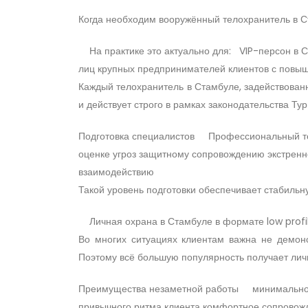
Когда необходим вооружённый телохранитель в 
На практике это актуально для: VIP-персон в С
лиц крупных предпринимателей клиентов с повы
Каждый телохранитель в Стамбуле, задействован
и действует строго в рамках законодательства Тур
Подготовка специалистов Профессиональный те
оценке угроз защитному сопровождению экстренн
взаимодействию
Такой уровень подготовки обеспечивает стабильн
Личная охрана в Стамбуле в формате low pro
Во многих ситуациях клиентам важна не демонс
Поэтому всё большую популярность получает личн
Преимущества незаметной работы минимальное
привычного ритма клиента комфортное сопровожд