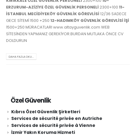
KIRIKKALE ÖZEL GÜVENLİK PERSONELİ
2300+100
10-
ERZURUM-AZİZİYE ÖZEL GÜVENLİK PERSONELİ
2300+100
11-
İSTANBUL MECİDİYEKÖY GÜVENLİK GÖREVLİSİ
12/36 SADECE
GECE SİTEMİ 1500 +250
12-HADIMKÖY GÜVENLİK GÖREVLİSİ İŞİ
1500+250 MÜRACATLARI www.altayguvenlik.com WEB
SİTESİNDEN YAPMANIZ GEREKİYOR.BURDAN MUTLAKA ÖNCE CV
DOLDURUN
DAHA FAZLA OKU...
Özel Güvenlik
Kıbrıs Özel Güvenlik Şirketleri
Services de sécurité privée en Autriche
Services de sécurité privée à Vienne
İzmir Yakın Koruma Hizmeti