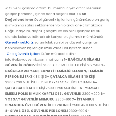
✔ Güvenli çalışma ortamı bu memnuniyeti artırır. Memnun
çalışan personel, işinde daha başarılı olur.
• Son
Değerlendirme
Özel güvenlik iş ilanları, günümüzde en geniş
iş imkanına sahip sektörlerden biri olarak öne çıkmaktadır.
Doğru başvuru, doğru iş seçimi ve disiplinli çalışma ile bu
alanda kalıcı ve istikrarlı bir kariyer oluşturmak mümkündür.
Güvenlik sektörü
, sorumluluk sahibi ve düzenli çalışmayı
benimseyen kişiler için uzun vadeli bir iş fırsatı sunar.
Özel güvenlik iş ilanı
lütfen müracat ediniz.
info@altayguvenlik.com mail atınız
1-
BAĞCILAR SİLAHLI
GÜVENLİK GÖREVLİSİ
2500 + 150 MULTİNET 6 KİŞİ 212 YANI
2-
BAĞCILAR 212 YANI, SANAYİ TEMİZLİĞİ ELEMAN,
TEMİZLİK
PERSONELİ
ERKEK 3 KİŞİ
3-
ÇATALCA SİLAHSIZ 10 KİŞİ
2300+200 MULTİNET+.YEMEK+YATACAK LÜKS LOJMAN
4-
ÇATALCA SİLAHLI
1 KİŞİ 2500 +250 MULTİNET
5-
YOZGAT
EMEKLİ POLİS KİMLİK KARTLI ÖZEL GÜVENLİK
2300 +200
6-
YOZGAT GÜVENLİK MEMURU
2300+100
7-
İSTANBUL
SİNANOBA ÖZEL GÜVENLİK PERSONELİ
2500 ARTI 100 MULTİNET
8-
SİVAS ÖZEL GÜVENLİK PERSONELİ
2300+100
9-