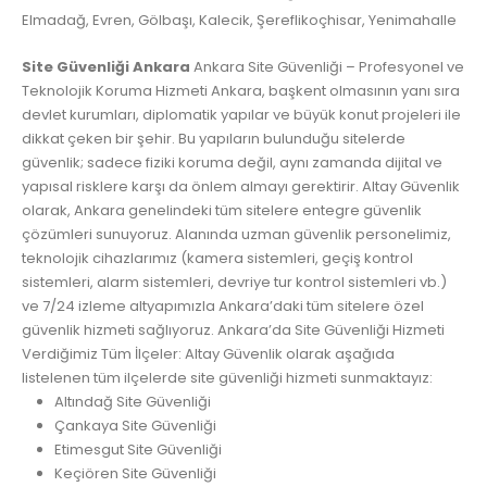
Elmadağ, Evren, Gölbaşı, Kalecik, Şereflikoçhisar, Yenimahalle
Site Güvenliği Ankara
Ankara Site Güvenliği – Profesyonel ve
Teknolojik Koruma Hizmeti Ankara, başkent olmasının yanı sıra
devlet kurumları, diplomatik yapılar ve büyük konut projeleri ile
dikkat çeken bir şehir. Bu yapıların bulunduğu sitelerde
güvenlik; sadece fiziki koruma değil, aynı zamanda dijital ve
yapısal risklere karşı da önlem almayı gerektirir. Altay Güvenlik
olarak, Ankara genelindeki tüm sitelere entegre güvenlik
çözümleri sunuyoruz. Alanında uzman güvenlik personelimiz,
teknolojik cihazlarımız (kamera sistemleri, geçiş kontrol
sistemleri, alarm sistemleri, devriye tur kontrol sistemleri vb.)
ve 7/24 izleme altyapımızla Ankara’daki tüm sitelere özel
güvenlik hizmeti sağlıyoruz. Ankara’da Site Güvenliği Hizmeti
Verdiğimiz Tüm İlçeler: Altay Güvenlik olarak aşağıda
listelenen tüm ilçelerde site güvenliği hizmeti sunmaktayız:
Altındağ Site Güvenliği
Çankaya Site Güvenliği
Etimesgut Site Güvenliği
Keçiören Site Güvenliği