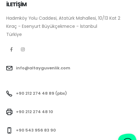
İLETİŞİM
Hadımköy Yolu Caddesi, Atatürk Mahallesi, 10/13 Kat 2
Kıraç - Esenyurt Büyükçekmece - İstanbul
Türkiye
info@altayguvenlik.com
+90 212 274 48 89 (pbx)
+90 212 274 48 10
+90 543 956 83 90