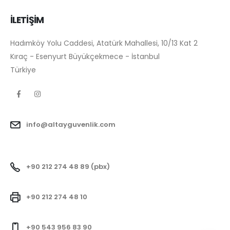
İLETİŞİM
Hadımköy Yolu Caddesi, Atatürk Mahallesi, 10/13 Kat 2
Kıraç - Esenyurt Büyükçekmece - İstanbul
Türkiye
info@altayguvenlik.com
+90 212 274 48 89 (pbx)
+90 212 274 48 10
+90 543 956 83 90