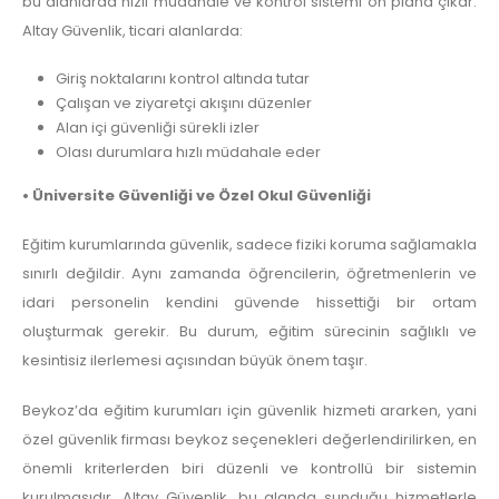
bu alanlarda hızlı müdahale ve kontrol sistemi ön plana çıkar.
Altay Güvenlik, ticari alanlarda:
Giriş noktalarını kontrol altında tutar
Çalışan ve ziyaretçi akışını düzenler
Alan içi güvenliği sürekli izler
Olası durumlara hızlı müdahale eder
• Üniversite Güvenliği ve Özel Okul Güvenliği
Eğitim kurumlarında güvenlik, sadece fiziki koruma sağlamakla
sınırlı değildir. Aynı zamanda öğrencilerin, öğretmenlerin ve
idari personelin kendini güvende hissettiği bir ortam
oluşturmak gerekir. Bu durum, eğitim sürecinin sağlıklı ve
kesintisiz ilerlemesi açısından büyük önem taşır.
Beykoz’da eğitim kurumları için güvenlik hizmeti ararken, yani
özel güvenlik firması beykoz seçenekleri değerlendirilirken, en
önemli kriterlerden biri düzenli ve kontrollü bir sistemin
kurulmasıdır. Altay Güvenlik, bu alanda sunduğu hizmetlerle