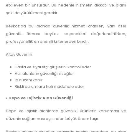
etkileyen bir unsurdur. Bu nedenle hizmetin dikkatli ve planlı
şekilde yürütülmesi gerekir.
Beykoz’da bu alanda güvenlik hizmeti ararken, yani özel
güvenlik firması beykoz seçenekleri değerlendirilirken,
profesyonellik en önemli kriterlerden biridir.
Altay Güvenlik:
Hasta ve ziyaretçi girişlerini kontrol eder
Acil alanların güvenliğini sağlar
İç düzeni korur
Riskli durumlara hızlı müdahale eder
• Depo ve Lojistik Alan Güvenliği
Depo ve lojistik alanlarda güvenlik, ürünlerin korunması ve
düzenin sağlanması açısından büyük önem taşır.
Beykoz güvenlik şirketleri arasında seçim yaparken, bu alan