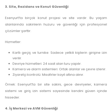
3. Site, Rezidans ve Konut Güvenliği
Esenyurt’ta birçok konut projesi ve site vardır. Bu yaşam
alanlarında sakinlerin huzuru ve güvenliği için profesyonel
çözümler şarttır.
Hizmetler:
Kartlı geçiş ve turnike: Sadece yetkili kişilerin girişine izin
verilir.
Devriye hizmetleri: 24 saat alan turu yapılır.
Kamera ve alarm sistemleri: Ortak alanlar ve çevre izlenir.
Ziyaretçi kontrolü: Misafirler kayıt altına alınır.
Örnek: Esenyurt’ta bir site sakini, gece devriyeler, kamera
sistemi ve giriş izin sistemi sayesinde kendini güven içinde
hisseder.
4. İş Merkezi ve AVM Güvenliği