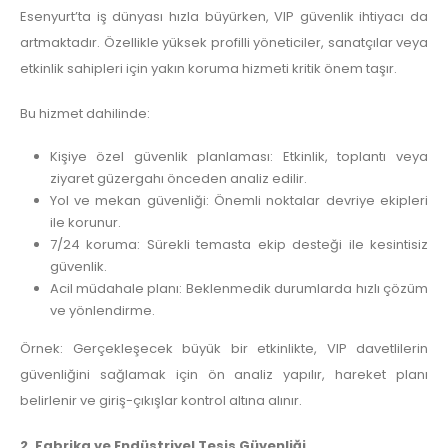
Esenyurt’ta iş dünyası hızla büyürken, VIP güvenlik ihtiyacı da
artmaktadır. Özellikle yüksek profilli yöneticiler, sanatçılar veya
etkinlik sahipleri için yakın koruma hizmeti kritik önem taşır.
Bu hizmet dahilinde:
Kişiye özel güvenlik planlaması: Etkinlik, toplantı veya
ziyaret güzergahı önceden analiz edilir.
Yol ve mekan güvenliği: Önemli noktalar devriye ekipleri
ile korunur.
7/24 koruma: Sürekli temasta ekip desteği ile kesintisiz
güvenlik.
Acil müdahale planı: Beklenmedik durumlarda hızlı çözüm
ve yönlendirme.
Örnek: Gerçekleşecek büyük bir etkinlikte, VIP davetlilerin
güvenliğini sağlamak için ön analiz yapılır, hareket planı
belirlenir ve giriş-çıkışlar kontrol altına alınır.
2. Fabrika ve Endüstriyel Tesis Güvenliği