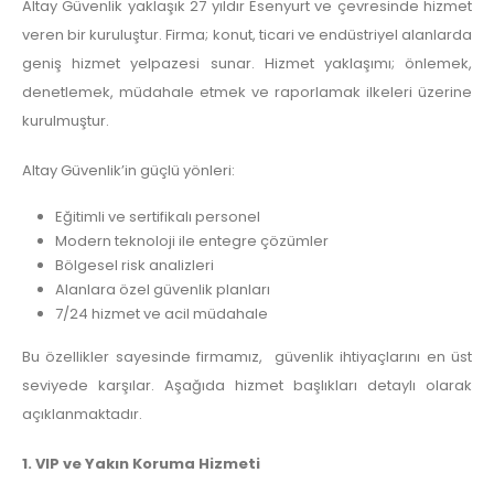
Altay Güvenlik yaklaşık 27 yıldır Esenyurt ve çevresinde hizmet
veren bir kuruluştur. Firma; konut, ticari ve endüstriyel alanlarda
geniş hizmet yelpazesi sunar. Hizmet yaklaşımı; önlemek,
denetlemek, müdahale etmek ve raporlamak ilkeleri üzerine
kurulmuştur.
Altay Güvenlik’in güçlü yönleri:
Eğitimli ve sertifikalı personel
Modern teknoloji ile entegre çözümler
Bölgesel risk analizleri
Alanlara özel güvenlik planları
7/24 hizmet ve acil müdahale
Bu özellikler sayesinde firmamız, güvenlik ihtiyaçlarını en üst
seviyede karşılar. Aşağıda hizmet başlıkları detaylı olarak
açıklanmaktadır.
1. VIP ve Yakın Koruma Hizmeti