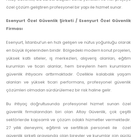
özel çözüm geliştiren profesyonel bir yapı ile hizmet sunar.
Esenyurt Özel Güvenlik Şirketi / Esenyurt Özel Güvenlik
Firması
Esenyurt, İstanbul’un en hızlı gelişen ve nüfus yoğunluğu olarak
en büyük ilçelerinden biridir. Bölgedeki modern konut projeleri,
yüksek katlı siteler, iş merkezleri, alışveriş alanları, eğitim
kurumları ve ticari alanlar, hem bireylerin hem kurumların
güvenlik ihtiyacını arttırmaktadır. Özellikle kalabalık yaşam
alanları ve yüksek ticari performans, profesyonel güvenlik
çözümleri olmadan sürdürülemez bir risk haline gelir.
Bu ihtiyaç doğrultusunda profesyonel hizmet sunan özel
güvenlik firmalarından biri olan Altay Güvenlik, çok çeşitli
sektörlerde kapsamlı ve çözüm odaklı hizmetler vermektedir.
27 yıllık deneyimi, eğitimli ve sertifikalı personeli ile özel
güvenlik şirketi arayışında olan bireyler ve kurumlar için güçlü