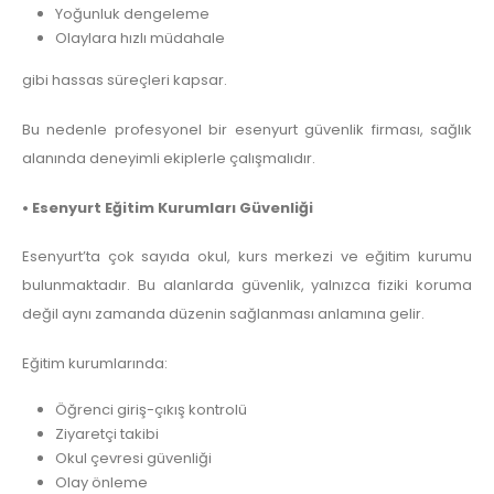
Yoğunluk dengeleme
Olaylara hızlı müdahale
gibi hassas süreçleri kapsar.
Bu nedenle profesyonel bir esenyurt güvenlik firması, sağlık
alanında deneyimli ekiplerle çalışmalıdır.
• Esenyurt Eğitim Kurumları Güvenliği
Esenyurt’ta çok sayıda okul, kurs merkezi ve eğitim kurumu
bulunmaktadır. Bu alanlarda güvenlik, yalnızca fiziki koruma
değil aynı zamanda düzenin sağlanması anlamına gelir.
Eğitim kurumlarında:
Öğrenci giriş-çıkış kontrolü
Ziyaretçi takibi
Okul çevresi güvenliği
Olay önleme