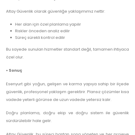
Altay Güvenlik olarak güvenliğe yaklaşımımız nettir:
Her alan için özel planlama yapılır
Riskler önceden analiz edilir
Süreç sürekli kontrol edilir
Bu sayede sunulan hizmetler standart değil, tamamen ihtiyaca
özel olur.
• Sonuç
Esenyurt gibi yoğun, gelişen ve karma yapıya sahip bir ilçede
güvenlik, profesyonel yaklaşım gerektirir. Plansız çözümler kısa
vadede yeterli görünse de uzun vadede yetersiz kalır.
Doğru planlama, doğru ekip ve doğru sistem ile güvenlik
sürdürülebilir hale gelir.
Altay Güvenlik, bu süreci baştan sona yöneten ve her projeye