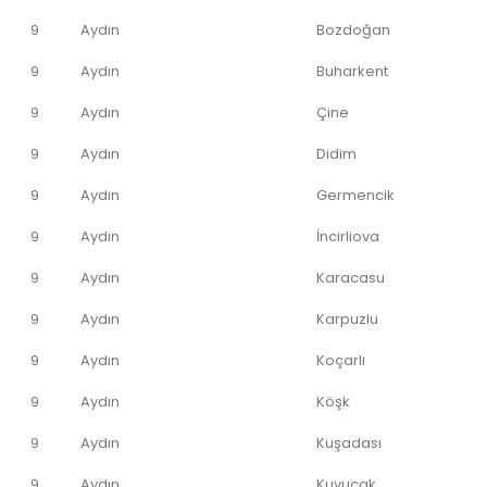
9
Aydın
Bozdoğan
9
Aydın
Buharkent
9
Aydın
Çine
9
Aydın
Didim
9
Aydın
Germencik
9
Aydın
İncirliova
9
Aydın
Karacasu
9
Aydın
Karpuzlu
9
Aydın
Koçarlı
9
Aydın
Köşk
9
Aydın
Kuşadası
9
Aydın
Kuyucak