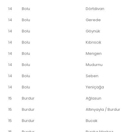
14
Bolu
Dörtdivan
14
Bolu
Gerede
14
Bolu
Göynük
14
Bolu
Kıbrıscık
14
Bolu
Mengen
14
Bolu
Mudurnu
14
Bolu
Seben
14
Bolu
Yeniçağa
15
Burdur
Ağlasun
15
Burdur
Altınyayla / Burdur
15
Burdur
Bucak
15
Burdur
Burdur Merkez