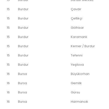
15
Burdur
Çavdır
15
Burdur
Çeltikçi
15
Burdur
Gölhisar
15
Burdur
Karamanlı
15
Burdur
Kemer / Burdur
15
Burdur
Tefenni
15
Burdur
Yeşilova
16
Bursa
Büyükorhan
16
Bursa
Gemlik
16
Bursa
Gürsu
16
Bursa
Harmancık