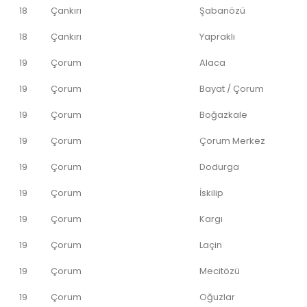
18
Çankırı
Şabanözü
18
Çankırı
Yapraklı
19
Çorum
Alaca
19
Çorum
Bayat / Çorum
19
Çorum
Boğazkale
19
Çorum
Çorum Merkez
19
Çorum
Dodurga
19
Çorum
İskilip
19
Çorum
Kargı
19
Çorum
Laçin
19
Çorum
Mecitözü
19
Çorum
Oğuzlar