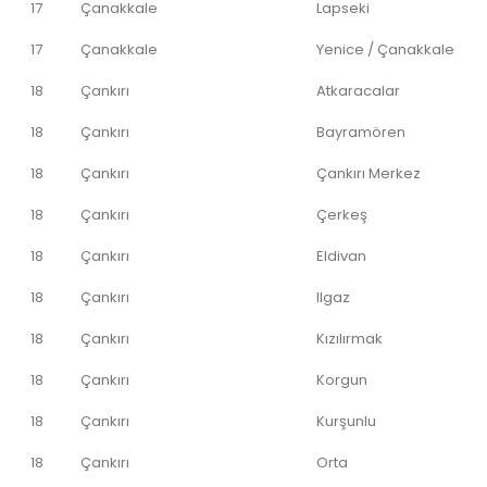
17
Çanakkale
Lapseki
17
Çanakkale
Yenice / Çanakkale
18
Çankırı
Atkaracalar
18
Çankırı
Bayramören
18
Çankırı
Çankırı Merkez
18
Çankırı
Çerkeş
18
Çankırı
Eldivan
18
Çankırı
Ilgaz
18
Çankırı
Kızılırmak
18
Çankırı
Korgun
18
Çankırı
Kurşunlu
18
Çankırı
Orta