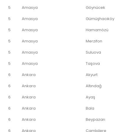
5
Amasya
Göynücek
5
Amasya
Gümüşhacıköy
5
Amasya
Hamamözü
5
Amasya
Merzifon
5
Amasya
Suluova
5
Amasya
Taşova
6
Ankara
Akyurt
6
Ankara
Altındağ
6
Ankara
Ayaş
6
Ankara
Bala
6
Ankara
Beypazarı
6
Ankara
Çamlıdere