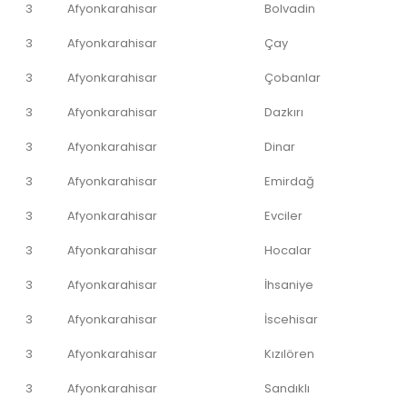
3
Afyonkarahisar
Bolvadin
3
Afyonkarahisar
Çay
3
Afyonkarahisar
Çobanlar
3
Afyonkarahisar
Dazkırı
3
Afyonkarahisar
Dinar
3
Afyonkarahisar
Emirdağ
3
Afyonkarahisar
Evciler
3
Afyonkarahisar
Hocalar
3
Afyonkarahisar
İhsaniye
3
Afyonkarahisar
İscehisar
3
Afyonkarahisar
Kızılören
3
Afyonkarahisar
Sandıklı