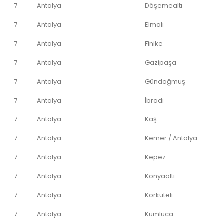
7
Antalya
Döşemealtı
7
Antalya
Elmalı
7
Antalya
Finike
7
Antalya
Gazipaşa
7
Antalya
Gündoğmuş
7
Antalya
İbradı
7
Antalya
Kaş
7
Antalya
Kemer / Antalya
7
Antalya
Kepez
7
Antalya
Konyaaltı
7
Antalya
Korkuteli
7
Antalya
Kumluca