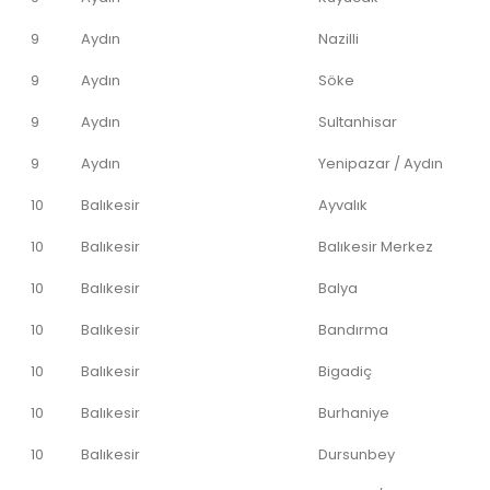
9
Aydın
Nazilli
9
Aydın
Söke
9
Aydın
Sultanhisar
9
Aydın
Yenipazar / Aydın
10
Balıkesir
Ayvalık
10
Balıkesir
Balıkesir Merkez
10
Balıkesir
Balya
10
Balıkesir
Bandırma
10
Balıkesir
Bigadiç
10
Balıkesir
Burhaniye
10
Balıkesir
Dursunbey