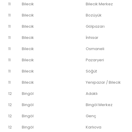
11
Bilecik
Bilecik Merkez
11
Bilecik
Bozüyük
11
Bilecik
Gölpazarı
11
Bilecik
İnhisar
11
Bilecik
Osmaneli
11
Bilecik
Pazaryeri
11
Bilecik
Söğüt
11
Bilecik
Yenipazar / Bilecik
12
Bingöl
Adaklı
12
Bingöl
Bingöl Merkez
12
Bingöl
Genç
12
Bingöl
Karlıova