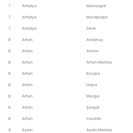
7
Antalya
Manavgat
7
Antalya
Muratpaşa
7
Antalya
Serik
8
Artvin
Ardanuç
8
Artvin
Arhavi
8
Artvin
Artvin Merkez
8
Artvin
Borçka
8
Artvin
Hopa
8
Artvin
Murgul
8
Artvin
Şavşat
8
Artvin
Yusufeli
9
Aydın
Aydın Merkez