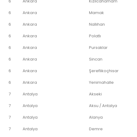
6
Ankara
Kızılcahamam
6
Ankara
Mamak
6
Ankara
Nallıhan
6
Ankara
Polatlı
6
Ankara
Pursaklar
6
Ankara
Sincan
6
Ankara
Şereflikoçhisar
6
Ankara
Yenimahalle
7
Antalya
Akseki
7
Antalya
Aksu / Antalya
7
Antalya
Alanya
7
Antalya
Demre