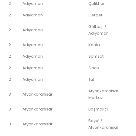
2
Adıyaman
Çelikhan
2
Adıyaman
Gerger
Gölbaşı /
2
Adıyaman
Adıyaman
2
Adıyaman
Kahta
2
Adıyaman
Samsat
2
Adıyaman
Sincik
2
Adıyaman
Tut
Afyonkarahisar
3
Afyonkarahisar
Merkez
3
Afyonkarahisar
Başmakçı
Bayat /
3
Afyonkarahisar
Afyonkarahisar