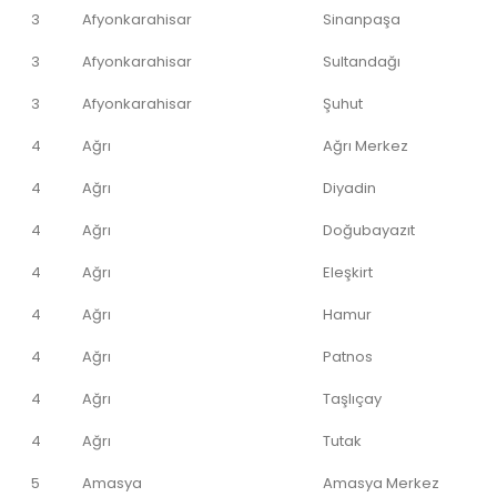
3
Afyonkarahisar
Sinanpaşa
3
Afyonkarahisar
Sultandağı
3
Afyonkarahisar
Şuhut
4
Ağrı
Ağrı Merkez
4
Ağrı
Diyadin
4
Ağrı
Doğubayazıt
4
Ağrı
Eleşkirt
4
Ağrı
Hamur
4
Ağrı
Patnos
4
Ağrı
Taşlıçay
4
Ağrı
Tutak
5
Amasya
Amasya Merkez