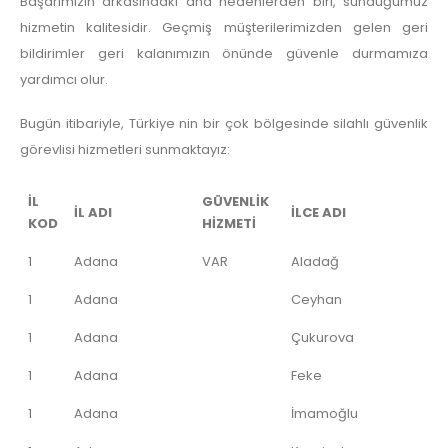
Başarımızın arkasındaki ana nedenlerden biri, sunduğumuz
hizmetin kalitesidir. Geçmiş müşterilerimizden gelen geri
bildirimler geri kalanımızın önünde güvenle durmamıza
yardımcı olur.
Bugün itibariyle, Türkiye nin bir çok bölgesinde silahlı güvenlik
görevlisi hizmetleri sunmaktayız:
İL
GÜVENLİK
İL ADI
İLCE ADI
KOD
HİZMETİ
1
Adana
VAR
Aladağ
1
Adana
Ceyhan
1
Adana
Çukurova
1
Adana
Feke
1
Adana
İmamoğlu