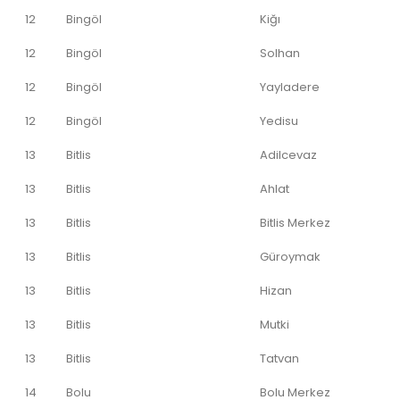
12
Bingöl
Kiğı
12
Bingöl
Solhan
12
Bingöl
Yayladere
12
Bingöl
Yedisu
13
Bitlis
Adilcevaz
13
Bitlis
Ahlat
13
Bitlis
Bitlis Merkez
13
Bitlis
Güroymak
13
Bitlis
Hizan
13
Bitlis
Mutki
13
Bitlis
Tatvan
14
Bolu
Bolu Merkez