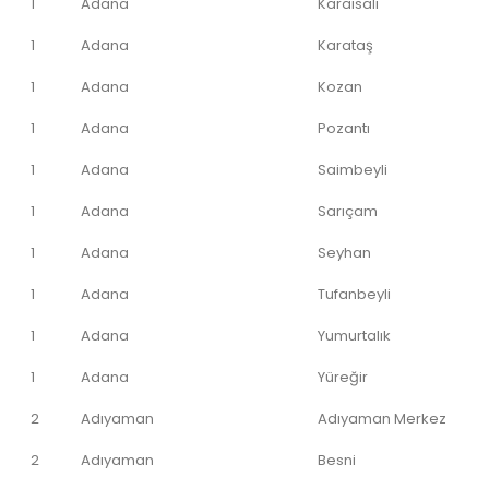
1
Adana
Karaisalı
1
Adana
Karataş
1
Adana
Kozan
1
Adana
Pozantı
1
Adana
Saimbeyli
1
Adana
Sarıçam
1
Adana
Seyhan
1
Adana
Tufanbeyli
1
Adana
Yumurtalık
1
Adana
Yüreğir
2
Adıyaman
Adıyaman Merkez
2
Adıyaman
Besni