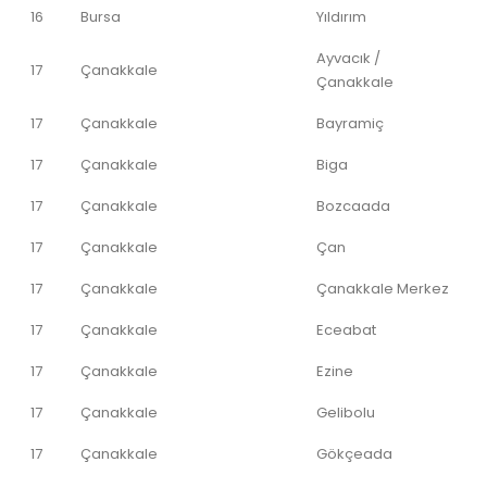
16
Bursa
Yıldırım
Ayvacık /
17
Çanakkale
Çanakkale
17
Çanakkale
Bayramiç
17
Çanakkale
Biga
17
Çanakkale
Bozcaada
17
Çanakkale
Çan
17
Çanakkale
Çanakkale Merkez
17
Çanakkale
Eceabat
17
Çanakkale
Ezine
17
Çanakkale
Gelibolu
17
Çanakkale
Gökçeada