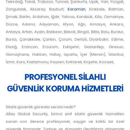
Tekirdağ, Tokat, Trabzon, Tunceli, Şanlıurfa, Uşak, Van, Yozgat,
Zonguldak, Aksaray, Bayburt,
Karaman,
Kırıkkale, Batman,
Şırnak, Bartın, Ardahan, Iğdır, Yalova, Karabük, Kilis, Osmaniye,
Düzce, Adana, Adıyaman, Afyon, Ağrı, Amasya, Ankara,
Antalya, Artvin, Aydın, Balıkesir, Bilecik, Bingöl, Bitlis, Bolu, Burdur,
Bursa, Çanakkale, Çankırı, Çorum, Denizli, Diyarbakır, Edirne,
Elazığ, Erzincan, Erzurum, Eskişehir, Gaziantep, Giresun,
Gümüşhane, Hakkari, Hatay, Isparta, İçel (Mersin), İstanbul,
İzmir, Kars, Kastamonu, Kayseri, Kırklareli, Kırşehir, Kocaeli,
PROFESYONEL SİLAHLI
GÜVENLİK KORUMA HİZMETLERİ
Silahlı güvenlik görevlisi servisi nedir?
Altay Global Security, birinci sınıf silahlı güvenlik hizmetleri
sunan son derece profesyonel, saygın ve köklü bir özel
güvenlik firmasıdır. Türkiye ve dünyada Geçtiğimiz dönemde