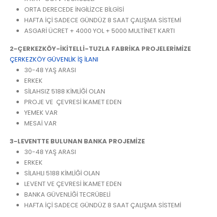
ORTA DERECEDE İNGİLİZCE BİLGİSİ
HAFTA İÇİ SADECE GÜNDÜZ 8 SAAT ÇALIŞMA SİSTEMİ
ASGARİ ÜCRET + 4000 YOL + 5000 MULTİNET KARTI
2-ÇERKEZKÖY-İKİTELLİ-TUZLA
FABRİKA PROJELERİMİZE
ÇERKEZKÖY GÜVENLİK İŞ İLANI
30-48 YAŞ ARASI
ERKEK
SİLAHSIZ 5188 KİMLİĞİ OLAN
PROJE VE ÇEVRESİ İKAMET EDEN
YEMEK VAR
MESAİ VAR
3-LEVENTTE BULUNAN BANKA PROJEMİZE
30-48 YAŞ ARASI
ERKEK
SİLAHLI 5188 KİMLİĞİ OLAN
LEVENT VE ÇEVRESİ İKAMET EDEN
BANKA GÜVENLİĞİ TECRÜBELİ
HAFTA İÇİ SADECE GÜNDÜZ 8 SAAT ÇALIŞMA SİSTEMİ