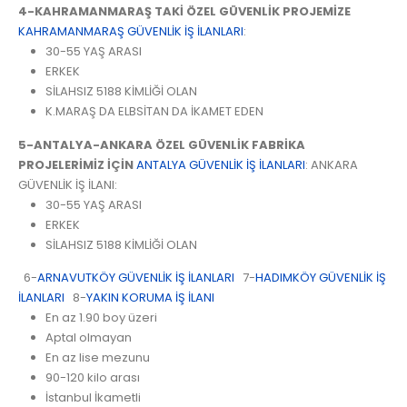
4-KAHRAMANMARAŞ TAKİ ÖZEL GÜVENLİK PROJEMİZE
KAHRAMANMARAŞ GÜVENLİK İŞ İLANLARI
:
30-55 YAŞ ARASI
ERKEK
SİLAHSIZ 5188 KİMLİĞİ OLAN
K.MARAŞ DA ELBSİTAN DA İKAMET EDEN
5-ANTALYA-ANKARA ÖZEL GÜVENLİK FABRİKA
PROJELERİMİZ İÇİN
ANTALYA GÜVENLİK İŞ İLANLARI
: ANKARA
GÜVENLİK İŞ İLANI:
30-55 YAŞ ARASI
ERKEK
SİLAHSIZ 5188 KİMLİĞİ OLAN
6-
ARNAVUTKÖY GÜVENLİK İŞ İLANLARI
7-
HADIMKÖY GÜVENLİK İŞ
İLANLARI
8-
YAKIN KORUMA İŞ İLANI
En az 1.90 boy üzeri
Aptal olmayan
En az lise mezunu
90-120 kilo arası
İstanbul İkametli