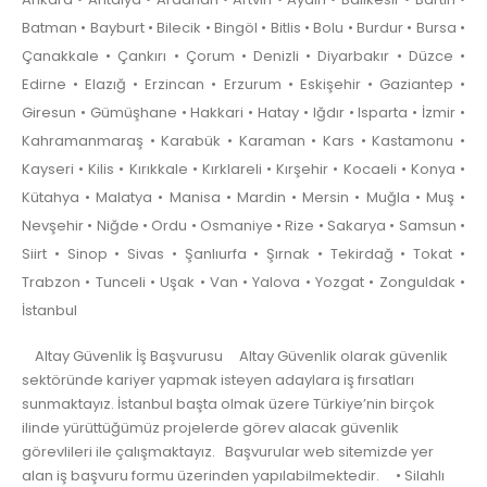
Batman • Bayburt • Bilecik • Bingöl • Bitlis • Bolu • Burdur • Bursa •
Çanakkale • Çankırı • Çorum • Denizli • Diyarbakır • Düzce •
Edirne • Elazığ • Erzincan • Erzurum • Eskişehir • Gaziantep •
Giresun • Gümüşhane • Hakkari • Hatay • Iğdır • Isparta • İzmir •
Kahramanmaraş • Karabük • Karaman • Kars • Kastamonu •
Kayseri • Kilis • Kırıkkale • Kırklareli • Kırşehir • Kocaeli • Konya •
Kütahya • Malatya • Manisa • Mardin • Mersin • Muğla • Muş •
Nevşehir • Niğde • Ordu • Osmaniye • Rize • Sakarya • Samsun •
Siirt • Sinop • Sivas • Şanlıurfa • Şırnak • Tekirdağ • Tokat •
Trabzon • Tunceli • Uşak • Van • Yalova • Yozgat • Zonguldak •
İstanbul
Altay Güvenlik İş Başvurusu Altay Güvenlik olarak güvenlik
sektöründe kariyer yapmak isteyen adaylara iş fırsatları
sunmaktayız. İstanbul başta olmak üzere Türkiye’nin birçok
ilinde yürüttüğümüz projelerde görev alacak güvenlik
görevlileri ile çalışmaktayız. Başvurular web sitemizde yer
alan iş başvuru formu üzerinden yapılabilmektedir. • Silahlı