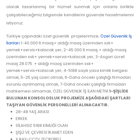
olarak tasarlanmış bir hizmet sunmak için onlarla birlikte
çalışabileceğimiz bilgisinde kendilerini güvende hissetmelerini
istiyoruz.
Türkiye çapındaki özel güvenlik projelerimize;
Özel Güvenlik İş
İlanları
1-40.000 tl maaş+ aldığı maaş üzerinden ssk+
yemek+servis+kalacak yer, 2-45 000 tl maaş + aldığı maaş
üzerinden ssk+ yemek+servis+kalacak yer, 3-Asgari ücret
maaş 28.075 + aldığı maaş üzerinden ssk+
yemek+servis+kalacak yer, 4-5188 sayılı yasa kimlik belgesi
olmalı, 5-25 yaş üzeri olmalı, 6-Daha önceki çalıştığı firmadan
sorunlu ayrılmamış olmalı, 7-Daha önceki çalıştığı firmadan
mahkemesi olmamalı, ÖZEL GÜVENLİK İŞ İLAN METNİ
1-ŞİŞLİDE
BULUNAN KONSOLOSLUK PROJEMİZE AŞAĞIDAKİ ŞARTLARI
TAŞIYAN GÜVENLİK PERSONELLERİ ALINACAKTIR.
28-48 YAŞ ARASI
ERKEK
SİLAHSIZ 5188 KİMLİĞİ OLAN
ŞİŞLİ VE ÇEVRESİ İKAMET EDEN
X RAY-CCTV TECRÜBELİ