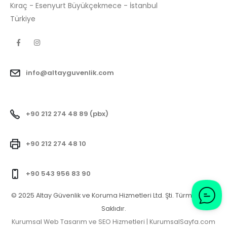
Kıraç - Esenyurt Büyükçekmece - İstanbul
Türkiye
info@altayguvenlik.com
+90 212 274 48 89 (pbx)
+90 212 274 48 10
+90 543 956 83 90
© 2025 Altay Güvenlik ve Koruma Hizmetleri Ltd. Şti. Türm Hakları
Saklıdır.
Kurumsal Web Tasarım ve SEO Hizmetleri | KurumsalSayfa.com