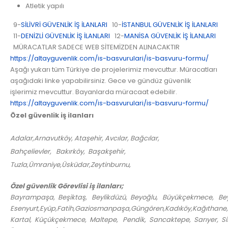
Atletik yapılı
9-
SİLİVRİ GÜVENLİK İŞ İLANLARI
10-
İSTANBUL GÜVENLİK İŞ İLANLARI
11-
DENİZLİ GÜVENLİK İŞ İLANLARI
12-
MANİSA GÜVENLİK İŞ İLANLARI
MÜRACATLAR SADECE WEB SİTEMİZDEN ALINACAKTIR
https://altayguvenlik.com/is-basvurulari/is-basvuru-formu/
Aşağı yukarı tüm Türkiye de projelerimiz mevcuttur. Müracatları
aşağıdaki linke yapabilirsiniz. Gece ve gündüz güvenlik
işlerimiz mevcuttur. Bayanlarda müracaat edebilir.
https://altayguvenlik.com/is-basvurulari/is-basvuru-formu/
Özel güvenlik iş ilanları
Adalar,Arnavutköy, Ataşehir, Avcılar, Bağcılar,
Bahçelievler, Bakırköy, Başakşehir,
Tuzla,Ümraniye,Üsküdar,Zeytinburnu,
Özel güvenlik Görevlisi iş ilanları;
Bayrampaşa, Beşiktaş, Beylikdüzü, Beyoğlu, Büyükçekmece, Bey
Esenyurt,Eyüp,Fatih,Gaziosmanpaşa,Güngören,Kadıköy,Kağıthane
Kartal, Küçükçekmece, Maltepe, Pendik, Sancaktepe, Sarıyer, Silivri