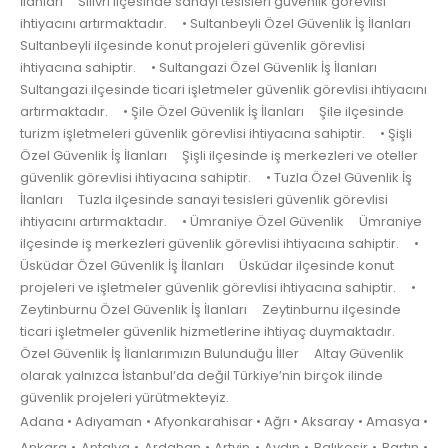
İlanları Silivri ilçesinde sanayi tesisleri güvenlik görevlisi
ihtiyacını artırmaktadır. • Sultanbeyli Özel Güvenlik İş İlanları
Sultanbeyli ilçesinde konut projeleri güvenlik görevlisi
ihtiyacına sahiptir. • Sultangazi Özel Güvenlik İş İlanları
Sultangazi ilçesinde ticari işletmeler güvenlik görevlisi ihtiyacını
artırmaktadır. • Şile Özel Güvenlik İş İlanları Şile ilçesinde
turizm işletmeleri güvenlik görevlisi ihtiyacına sahiptir. • Şişli
Özel Güvenlik İş İlanları Şişli ilçesinde iş merkezleri ve oteller
güvenlik görevlisi ihtiyacına sahiptir. • Tuzla Özel Güvenlik İş
İlanları Tuzla ilçesinde sanayi tesisleri güvenlik görevlisi
ihtiyacını artırmaktadır. • Ümraniye Özel Güvenlik Ümraniye
ilçesinde iş merkezleri güvenlik görevlisi ihtiyacına sahiptir. •
Üsküdar Özel Güvenlik İş İlanları Üsküdar ilçesinde konut
projeleri ve işletmeler güvenlik görevlisi ihtiyacına sahiptir. •
Zeytinburnu Özel Güvenlik İş İlanları Zeytinburnu ilçesinde
ticari işletmeler güvenlik hizmetlerine ihtiyaç duymaktadır.
Özel Güvenlik İş İlanlarımızın Bulunduğu İller Altay Güvenlik
olarak yalnızca İstanbul’da değil Türkiye’nin birçok ilinde
güvenlik projeleri yürütmekteyiz.
Adana • Adıyaman • Afyonkarahisar • Ağrı • Aksaray • Amasya •
Ankara • Antalya • Ardahan • Artvin • Aydın • Balıkesir • Bartın •