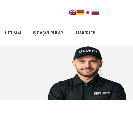
İLETIŞIM
İŞ BAŞVURULARI
HABERLER