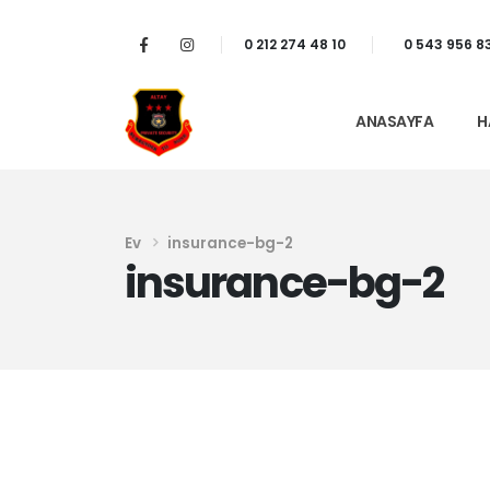
0 212 274 48 10
0 543 956 8
ANASAYFA
H
Ev
insurance-bg-2
insurance-bg-2