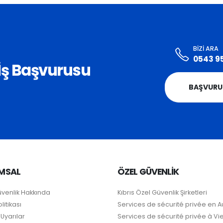
BIZI ARA
0543 9
i İş Başvurusu
BAŞVURU
MSAL
ÖZEL GÜVENLİK
üvenlik Hakkında
Kıbrıs Özel Güvenlik Şirketleri
litikası
Services de sécurité privée en A
Uyarılar
Services de sécurité privée à V