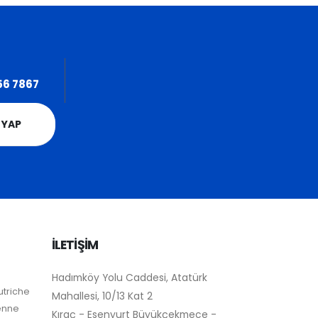
56 7867
 YAP
İLETİŞİM
Hadımköy Yolu Caddesi, Atatürk
utriche
Mahallesi, 10/13 Kat 2
ienne
Kıraç - Esenyurt Büyükçekmece -