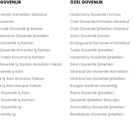
 GÜVENLİK
ÖZEL GÜVENLİK
venlik Hizmetleri İstanbul
Hadımköy Güvenlik Firması
Güvenlik
Özel Güvenlik Firmaları İstanbul
ndik Güvenlik İş İlanları
Özel Güvenlik Şirketleri İstanbul
kmece Güvenlik Şirketleri
Silivri Güvenlik İlanları
Güvenlik İş İlanları
Bodyguard Services in Istanbul
üvenlik Görevlisi İş İlanları
Tuzla Güvenlik Şirketleri
 Yakın Koruma İş İlanları
Hadımköy Güvenlik Şirketleri
üvenlik İş İlanları Anadolu Yakası
Silivri Güvenlik Şirketleri
enlik iş ilanı
İstanbul’da Güvenlik Hizmetleri
k İş İlanı Anadolu Yakası
İstanbul’da Güvenlik Şirketleri
 İş İlanı Avrupa Yakası
Rüzgar Santrali Güvenliği
Güvenlik İş İlanı
Rami Güvenlik Şirketleri
üvenlik İş İlanları
Güvenlik Şirketleri Beyoğlu
Güvenlik İşi
Arnavutköy Güvenlik Şirketleri
enlik İşi
Beylikdüzü Güvenlik Şirketleri