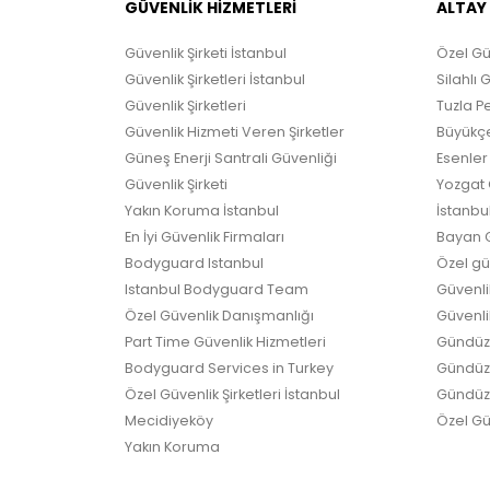
GÜVENLİK HİZMETLERİ
ALTAY
Güvenlik Şirketi İstanbul
Özel Gü
Güvenlik Şirketleri İstanbul
Silahlı 
Güvenlik Şirketleri
Tuzla Pe
Güvenlik Hizmeti Veren Şirketler
Büyükçe
Güneş Enerji Santrali Güvenliği
Esenler 
Güvenlik Şirketi
Yozgat G
Yakın Koruma İstanbul
İstanbul
En İyi Güvenlik Firmaları
Bayan G
Bodyguard Istanbul
Özel güv
Istanbul Bodyguard Team
Güvenli
Özel Güvenlik Danışmanlığı
Güvenlik
Part Time Güvenlik Hizmetleri
Gündüz 
Bodyguard Services in Turkey
Gündüz G
Özel Güvenlik Şirketleri İstanbul
Gündüz 
Mecidiyeköy
Özel Güv
Yakın Koruma