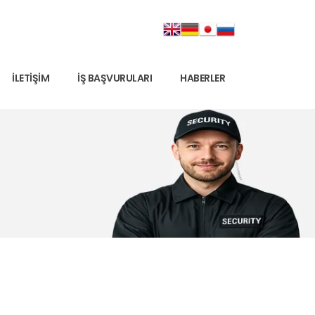
İLETIŞIM
İŞ BAŞVURULARI
HABERLER