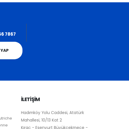
56 7867
 YAP
İLETİŞİM
Hadımköy Yolu Caddesi, Atatürk
utriche
Mahallesi, 10/13 Kat 2
ienne
Kıraç - Esenyurt Büyükçekmece -