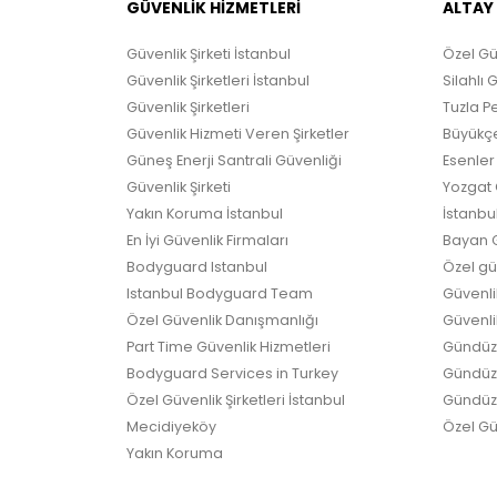
GÜVENLİK HİZMETLERİ
ALTAY
Güvenlik Şirketi İstanbul
Özel Gü
Güvenlik Şirketleri İstanbul
Silahlı 
Güvenlik Şirketleri
Tuzla Pe
Güvenlik Hizmeti Veren Şirketler
Büyükçe
Güneş Enerji Santrali Güvenliği
Esenler 
Güvenlik Şirketi
Yozgat G
Yakın Koruma İstanbul
İstanbul
En İyi Güvenlik Firmaları
Bayan G
Bodyguard Istanbul
Özel güv
Istanbul Bodyguard Team
Güvenli
Özel Güvenlik Danışmanlığı
Güvenlik
Part Time Güvenlik Hizmetleri
Gündüz 
Bodyguard Services in Turkey
Gündüz G
Özel Güvenlik Şirketleri İstanbul
Gündüz 
Mecidiyeköy
Özel Güv
Yakın Koruma