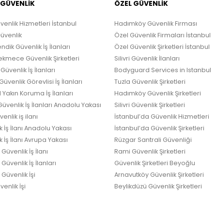
 GÜVENLİK
ÖZEL GÜVENLİK
venlik Hizmetleri İstanbul
Hadımköy Güvenlik Firması
Güvenlik
Özel Güvenlik Firmaları İstanbul
ndik Güvenlik İş İlanları
Özel Güvenlik Şirketleri İstanbul
kmece Güvenlik Şirketleri
Silivri Güvenlik İlanları
Güvenlik İş İlanları
Bodyguard Services in Istanbul
üvenlik Görevlisi İş İlanları
Tuzla Güvenlik Şirketleri
 Yakın Koruma İş İlanları
Hadımköy Güvenlik Şirketleri
üvenlik İş İlanları Anadolu Yakası
Silivri Güvenlik Şirketleri
enlik iş ilanı
İstanbul’da Güvenlik Hizmetleri
k İş İlanı Anadolu Yakası
İstanbul’da Güvenlik Şirketleri
 İş İlanı Avrupa Yakası
Rüzgar Santrali Güvenliği
Güvenlik İş İlanı
Rami Güvenlik Şirketleri
üvenlik İş İlanları
Güvenlik Şirketleri Beyoğlu
Güvenlik İşi
Arnavutköy Güvenlik Şirketleri
enlik İşi
Beylikdüzü Güvenlik Şirketleri