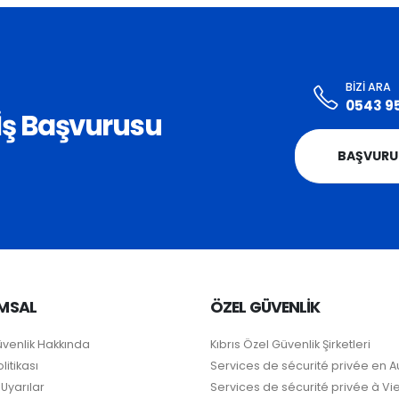
BIZI ARA
0543 9
i İş Başvurusu
BAŞVURU
MSAL
ÖZEL GÜVENLİK
üvenlik Hakkında
Kıbrıs Özel Güvenlik Şirketleri
litikası
Services de sécurité privée en A
Uyarılar
Services de sécurité privée à V