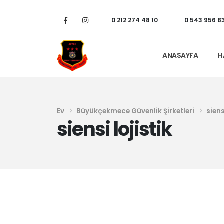
0 212 274 48 10
0 543 956 8
ANASAYFA
H
Ev
Büyükçekmece Güvenlik Şirketleri
siens
siensi lojistik