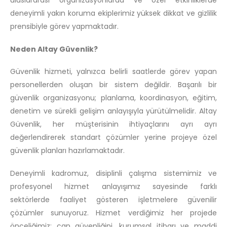
uluslararası organizasyonlarda ve özel etkinliklerde
deneyimli yakın koruma ekiplerimiz yüksek dikkat ve gizlilik
prensibiyle görev yapmaktadır.
Neden Altay Güvenlik?
Güvenlik hizmeti, yalnızca belirli saatlerde görev yapan
personellerden oluşan bir sistem değildir. Başarılı bir
güvenlik organizasyonu; planlama, koordinasyon, eğitim,
denetim ve sürekli gelişim anlayışıyla yürütülmelidir. Altay
Güvenlik, her müşterisinin ihtiyaçlarını ayrı ayrı
değerlendirerek standart çözümler yerine projeye özel
güvenlik planları hazırlamaktadır.
Deneyimli kadromuz, disiplinli çalışma sistemimiz ve
profesyonel hizmet anlayışımız sayesinde farklı
sektörlerde faaliyet gösteren işletmelere güvenilir
çözümler sunuyoruz. Hizmet verdiğimiz her projede
önceliğimiz; can güvenliğini, kurumsal itibarı ve maddi