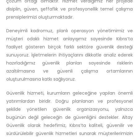
çözüm ortağı olmaktır. Hizmet verdiğimiz her projede
disiplin, güven, şeffaflık ve profesyonellik temel çalışma
prensiplerimizi oluşturmaktadır.
Deneyimli kadromuz, planlı operasyon yönetimimiz ve
müşteri odaklı hizmet anlayışımız sayesinde Kıbrıs’ta
faaliyet gösteren birçok farklı sektöre güvenlik desteği
sunuyoruz. İşletmelerin ihtiyaçlarını dikkatle analiz ederek
hazırladığımız güvenlik planları sayesinde risklerin
azaltılmasına ve güvenli çalışma ortamlarının
oluşturulmasına katkı sağlıyoruz.
Güvenlik hizmeti, kurumların geleceğine yapılan önemli
yatırımlardan biridir. Doğru planlanan ve profesyonel
şekilde yönetilen güvenlik organizasyonu, yalnızca
bugünün değil geleceğin de güvenliğini destekler. Altay
Güvenlik olarak hedefimiz, Kıbrıs’ta kaliteli, güvenilir ve
sürdürülebilir güvenlik hizmetleri sunarak müşterilerimizin