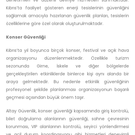
denetimleri ve düzenli devriye hizmetleri sunmaktadır.
Kıbrıs’ta faaliyet gösteren enerji tesislerinin güvenliğini
sağlamak amacıyla hazırlanan güvenlik planları, tesislerin
özelliklerine göre özel olarak oluşturulmaktadır.
Konser Güvenliği
Kıbrıs’ta yıl boyunca birçok konser, festival ve açık hava
organizasyonu düzenlenmektedir. Özellikle turizm
sezonunda Girne, İskele ve diğer bölgelerde
gerçekleştirilen etkinliklerde binlerce kişi aynı alanda bir
araya gelmektedir. Bu nedenle etkinlik güvenliğinin
profesyonel şekilde planlanması organizasyonun başarılı
geçmesi açısından büyük önem taşır.
Altay Güvenlik, konser güvenliği kapsamında giriş kontrolü,
bilet doğrulama alanlarının güvenliği, sahne çevresinin
korunması, VIP alanlarının kontrolü, seyirci yönlendirmesi
ve acil durum koordinasyonu gibi hizmetleri deneyimli