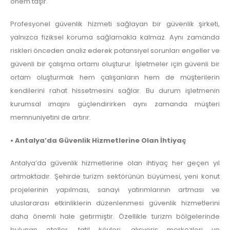
önem taşır.
Profesyonel güvenlik hizmeti sağlayan bir güvenlik şirketi,
yalnızca fiziksel koruma sağlamakla kalmaz. Aynı zamanda
riskleri önceden analiz ederek potansiyel sorunları engeller ve
güvenli bir çalışma ortamı oluşturur. İşletmeler için güvenli bir
ortam oluşturmak hem çalışanların hem de müşterilerin
kendilerini rahat hissetmesini sağlar. Bu durum işletmenin
kurumsal imajını güçlendirirken aynı zamanda müşteri
memnuniyetini de artırır.
• Antalya’da Güvenlik Hizmetlerine Olan İhtiyaç
Antalya’da güvenlik hizmetlerine olan ihtiyaç her geçen yıl
artmaktadır. Şehirde turizm sektörünün büyümesi, yeni konut
projelerinin yapılması, sanayi yatırımlarının artması ve
uluslararası etkinliklerin düzenlenmesi güvenlik hizmetlerini
daha önemli hale getirmiştir. Özellikle turizm bölgelerinde
bulunan oteller, tatil köyleri, alışveriş merkezleri ve