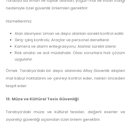
Tarabya’da liman ve lojistik alanları, yoğun mal ve insan trafiği
nedeniyle özel güvenlik önlemleri gerektirir.
Hizmetlerimiz:
Alan devriyesi: Liman ve depo alanları sürekli kontrol edilir.
Giriş-çıkış kontrolü: Araçlar ve personel denetlenir.
Kamera ve alarm entegrasyonu: Alanlar sürekli izlenir.
Risk analizi ve acil müdahale: Olası sorunlara hızlı çözüm
uygulanır.
Örnek: Tarabya’daki bir depo alanında Altay Güvenlik ekipleri
mal kabul noktalarını ve çevreyi kontrol eder, riskleri önceden
tespit eder.
13. Müze ve Kültürel Tesis Güvenliği
Tarabya’daki müze ve kültürel tesisler, değerli eserler ve
ziyaretçi güvenliği açısından özel önlem gerektirir.