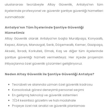
uluslararası tecrübeyle Altay Güvenlik, Antalya’nın tüm
ilçelerinde profesyonel ve güvenilir şantiye güvenliği hizmetleri
sunmaktadır.
Antalya’nın Tüm İlçelerinde Şantiye Güvenliği
Hizmetimiz
Altay Güvenlik olarak Antalya’nın başta Muratpaşa, Konyaaltı,
Kepez, Alanya, Manavgat, Serik, Döşemealtı, Kemer, Gazipaşa,
Akseki, İbradı, Korkuteli, Elmalı, Kaş ve diğer tüm ilçelerinde
şantiye güvenliği hizmeti vermekteyiz. Her ilçede projenizin
ihtiyaçlarına özel güvenlik çözümleri geliştiriyoruz.
Neden Altay Güvenlik ile Şantiye Güvenliği Antalya?
Tecrübeli ve alanında uzman özel güvenlik kadrosu
Konsolosluk görevi deneyimli personel seçimi
En gelişmiş teknoloji ve güvenlik sistemleri
7/24 kesintisiz gözetim ve hızlı müdahale
Projeye özel risk analizi ve güvenlik planlaması