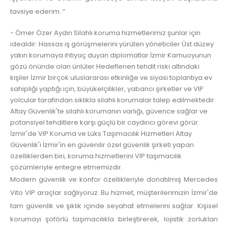
tavsiye ederim. ”
- Ömer Özer Aydın Silahlı koruma hizmetlerimiz şunlar için
idealdir: Hassas iş görüşmelerini yürüten yöneticiler Üst düzey
yakın korumaya ihtiyaç duyan diplomatlar İzmir Kamuoyunun
gözü önünde olan ünlüler Hedeflenen tehdit riski altındaki
kişiler İzmir birçok uluslararası etkinliğe ve siyasi toplantıya ev
sahipliği yaptığı için, büyükelçilikler, yabancı şirketler ve VIP
yolcular tarafından sıklıkla silahlı korumalar talep edilmektedir.
Altay Güvenlik'te silahlı korumanın varlığı, güvence sağlar ve
potansiyel tehditlere karşı güçlü bir caydırıcı görevi görür.
İzmir'de VIP Koruma ve Lüks Taşımacılık Hizmetleri Altay
Güvenlik'i İzmir'in en güvenilir özel güvenlik şirketi yapan
özelliklerden biri, koruma hizmetlerini VIP taşımacılık
çözümleriyle entegre etmemizdir.
Modern güvenlik ve konfor özellikleriyle donatılmış Mercedes
Vito VIP araçlar sağlıyoruz. Bu hizmet, müşterilerimizin İzmir'de
tam güvenlik ve şıklık içinde seyahat etmelerini sağlar. Kişisel
korumayı şoförlü taşımacılıkla birleştirerek, lojistik zorlukları