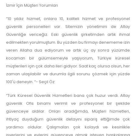
İzmir İçin Müşteri Yorumları
“10 yıldız hizmet, onlara 10, kaliteli hizmet ve profesyonel
güvenlik personelleri var. Sitemizin yönetimini de Altay
Güvenliğe vericeğiz. Eski güvenlik şirketimden artık ihmal
edilmekten yorulmuştum. Bu yüzden bu firmayı denememe izin
veren Allaha dua ediyorum ve artık üç ay sonra yüzümde
kocaman bir gülümsemeyle yaşıyorum, Türkiye küresel
müşterileri için çok daha ileri gidiyor. Saat kaç olursa olsun, her
zaman ulaşılabilir ve durumla ilgili sorunu çözmek için yüzde
100'ü deneyin. ”- Seçil Öz
“Türk Küresel Güvenlik Hizmetleri bana çok huzur verdi. Altay
güvenlik Ofis binamı verimli ve profesyonel bir şekilde
güvenceye aldılar. Onları aradığımda, Müşteri hizmetleri,
ihtiyaç duyduğum güvenlik detayını sipariş ettiğimde çok
yardımcı oldular. Çalışmaları çok kolaydı ve kesinlikle
işyerlerini ve evlerini güvenceye almak isteyen başkalarına