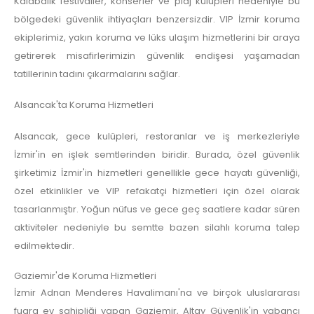
Kalabalık festivaller, konserler ve plaj kulüpleri nedeniyle bu
bölgedeki güvenlik ihtiyaçları benzersizdir. VIP İzmir koruma
ekiplerimiz, yakın koruma ve lüks ulaşım hizmetlerini bir araya
getirerek misafirlerimizin güvenlik endişesi yaşamadan
tatillerinin tadını çıkarmalarını sağlar.
Alsancak'ta Koruma Hizmetleri
Alsancak, gece kulüpleri, restoranlar ve iş merkezleriyle
İzmir'in en işlek semtlerinden biridir. Burada, özel güvenlik
şirketimiz İzmir'in hizmetleri genellikle gece hayatı güvenliği,
özel etkinlikler ve VIP refakatçi hizmetleri için özel olarak
tasarlanmıştır. Yoğun nüfus ve gece geç saatlere kadar süren
aktiviteler nedeniyle bu semtte bazen silahlı koruma talep
edilmektedir.
Gaziemir'de Koruma Hizmetleri
İzmir Adnan Menderes Havalimanı'na ve birçok uluslararası
fuara ev sahipliği yapan Gaziemir, Altay Güvenlik'in yabancı