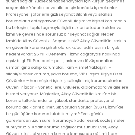
şunları sağlar: Yüksek tehdit senaryoları için kurşun geçirmez
seçenekler Yöneticiler ve aileler için konforlu iç mekanlar
Profesyonel şoförlerle gizli seyahat Silahlı veya silahsız
korumalarla entegrasyon Güvenli ulaşım ve kişisel korumanın
bu birleşimi, toplu taşımayla ilişkili riskleri ortadan kaldırır ve
İzmir ve çevresinde sorunsuz bir seyahat sağlar. Neden
İzmir'de Altay Güvenlik'i Seçmelisiniz? Altay Güvenlik'in İzmir'in
en güvenilir koruma şirketi olarak kabul edilmesinin birçok
nedeni vardır: 25 Yıllık Deneyim - İzmir coğrafyası hakkında
eşsiz bilgi. Elit Personel - polis, asker ve dövüş sanatları
uzmanlığına sahip korumalar. Tam Hizmet Yaklaşımı –
silahlı/silahsız koruma, yakın koruma, VIP ulaşım. Kişiye Özel
Çözümler – her müşteri için kişiselleştirilmiş koruma planları.
Güvenilir İtibar – yöneticilere, ünlülere, diplomatlara ve ailelere
hizmet veriyoruz. Müşteriler, Altay Güvenlik ile İzmir'de bir
koruma tuttuklarında, en yüksek standartta profesyonel
koruma aldıklarını bilirler. Sık Sorulan Sorular (SSS) 1. İzmir'de
bir günlüğüne koruma tutabilir miyim? Evet, günlük
görevlerden uzun süreli korumaya kadar esnek sözleşmeler
sunuyoruz. 2. Kadın koruma sağlıyor musunuz? Evet, Altay
Güvenlik, kişisel ve yakın koruma konusunda eğitimli hem