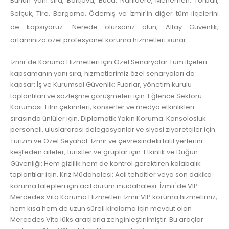
Bunun yanı sıra, Balçova, Buca, Narlıdere, Menemen, Torbalı,
Selçuk, Tire, Bergama, Ödemiş ve İzmir'in diğer tüm ilçelerini
de kapsıyoruz. Nerede olursanız olun, Altay Güvenlik,
ortamınıza özel profesyonel koruma hizmetleri sunar.
İzmir'de Koruma Hizmetleri için Özel Senaryolar Tüm ilçeleri
kapsamanın yanı sıra, hizmetlerimiz özel senaryoları da
kapsar: İş ve Kurumsal Güvenlik: Fuarlar, yönetim kurulu
toplantıları ve sözleşme görüşmeleri için. Eğlence Sektörü
Koruması: Film çekimleri, konserler ve medya etkinlikleri
sırasında ünlüler için. Diplomatik Yakın Koruma: Konsolosluk
personeli, uluslararası delegasyonlar ve siyasi ziyaretçiler için.
Turizm ve Özel Seyahat: İzmir ve çevresindeki tatil yerlerini
keşfeden aileler, turistler ve gruplar için. Etkinlik ve Düğün
Güvenliği: Hem gizlilik hem de kontrol gerektiren kalabalık
toplantılar için. Kriz Müdahalesi: Acil tehditler veya son dakika
koruma talepleri için acil durum müdahalesi. İzmir'de VIP
Mercedes Vito Koruma Hizmetleri İzmir VIP koruma hizmetimiz,
hem kısa hem de uzun süreli kiralama için mevcut olan
Mercedes Vito lüks araçlarla zenginleştirilmiştir. Bu araçlar