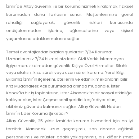
İzmir'de Altay Güvenlik ile bir koruma hizmeti kiralamak, fiziksel
korumadan daha fazlasını sunar. Müşterilerimize gönül
rahatlığı sağlayarak, güvenlik riskleri konusunda
endişelenmeden işlerine, eğlencelerine veya kişisel
yaşamlarına odaklanmalarını sağlar.
Temel avantajlardan bazıları şunlardır: 7/24 Koruma:
Uzmanlarımız 7/24 hizmetinizdedir. Gizli Varlık: İstenmeyen
ilgiye maruz kalmadan güvenlik. Kişiye Özel Hizmetler: Silahlı
veya silahsız, kısa süreli veya uzun süreli koruma. Yerel Bilgi:
Ekibimiz İzmir'in ilçelerini, otellerini ve etkinlik mekanlarını bilir.
Kriz Müdahalesi: Acil durumlarda anında müdahale. İster
Konak'ta bir iş toplantısına, ister Alsancak'ta bir sosyal etkinliğe
katılıyor olun, ister Çeşme sahil şeridini keşfediyor olun,
ekibimiz güvende kalmanızı sağlar. Altay Güvenlik Neden
İzmir'in Lider Koruma Şirketidir?
Altay Güvenlik, 25 yıldır İzmir'de koruma hizmetleri için en iyi
tercihtir. Alanındaki uzun geçmişimiz, son derece eğitimli
personelimiz ve müşteri odaklı yaklaşımımız, bizi diğer hizmet