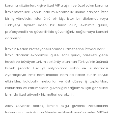
koruma çözümleri, kişiye özel VIP ulaşım ve özel yakın koruma
İzmir stratejileri konusunda mükemmellik ününe sahiptir. İster
bir iş yöneticisi, ister ünlü bir kişi, ister bir diplomat veya
Türkiye'yi ziyaret eden bir turist olun, ekibimiz gizlilik,
profesyonellik ve güvenilirlikle güvenliğinizi sağlamaya kendini
adamıştır.
İzmir'in Neden Profesyonel Koruma Hizmetlerine İhtiyacı Var?
İzmir, dinamik ekonomisi, güzel sahil şeridi, hareketli gece
hayatı ve büyüyen turizm sektörüyle tanınan Türkiye'nin üçüncü
büyük şehridir. Her yıl milyonlarca sakini ve uluslararası
ziyaretçisiyle İzmir hem fırsatlar hem de riskler sunar. Büyük
etkinlikler, kalabalık mekanlar ve üst düzey iş toplantıları,
konukların ve katılımcıların güvenliğini sağlamak için genellikle
İzmir'de özel güvenlik hizmetleri gerektirir.
Altay Güvenlik olarak, İzmir'e özgü güvenlik zorluklarının
farkındayız. İzmir Adnan Menderes Havalimanı'na gelen VIP'leri