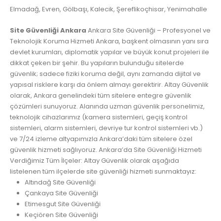
Elmadağ, Evren, Gölbaşı, Kalecik, Şereflikoçhisar, Yenimahalle
Site Güvenliği Ankara
Ankara Site Güvenliği – Profesyonel ve
Teknolojik Koruma Hizmeti Ankara, başkent olmasının yanı sıra
devlet kurumları, diplomatik yapılar ve büyük konut projeleri ile
dikkat çeken bir şehir. Bu yapıların bulunduğu sitelerde
güvenlik; sadece fiziki koruma değil, aynı zamanda dijital ve
yapısal risklere karşı da önlem almayı gerektirir. Altay Güvenlik
olarak, Ankara genelindeki tüm sitelere entegre güvenlik
çözümleri sunuyoruz. Alanında uzman güvenlik personelimiz,
teknolojik cihazlarımız (kamera sistemleri, geçiş kontrol
sistemleri, alarm sistemleri, devriye tur kontrol sistemleri vb.)
ve 7/24 izleme altyapımızla Ankara’daki tüm sitelere özel
güvenlik hizmeti sağlıyoruz. Ankara’da Site Güvenliği Hizmeti
Verdiğimiz Tüm İlçeler: Altay Güvenlik olarak aşağıda
listelenen tüm ilçelerde site güvenliği hizmeti sunmaktayız:
Altındağ Site Güvenliği
Çankaya Site Güvenliği
Etimesgut Site Güvenliği
Keçiören Site Güvenliği