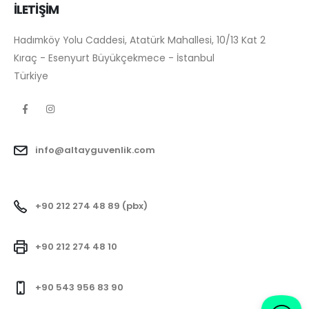
İLETİŞİM
Hadımköy Yolu Caddesi, Atatürk Mahallesi, 10/13 Kat 2
Kıraç - Esenyurt Büyükçekmece - İstanbul
Türkiye
info@altayguvenlik.com
+90 212 274 48 89 (pbx)
+90 212 274 48 10
+90 543 956 83 90