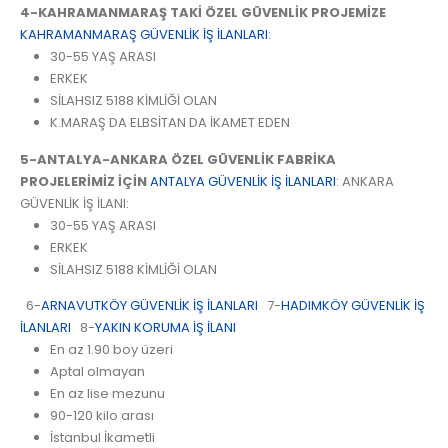
4-KAHRAMANMARAŞ TAKİ ÖZEL GÜVENLİK PROJEMİZE
KAHRAMANMARAŞ GÜVENLİK İŞ İLANLARI
:
30-55 YAŞ ARASI
ERKEK
SİLAHSIZ 5188 KİMLİĞİ OLAN
K.MARAŞ DA ELBSİTAN DA İKAMET EDEN
5-ANTALYA-ANKARA ÖZEL GÜVENLİK FABRİKA
PROJELERİMİZ İÇİN
ANTALYA GÜVENLİK İŞ İLANLARI
: ANKARA
GÜVENLİK İŞ İLANI:
30-55 YAŞ ARASI
ERKEK
SİLAHSIZ 5188 KİMLİĞİ OLAN
6-
ARNAVUTKÖY GÜVENLİK İŞ İLANLARI
7-
HADIMKÖY GÜVENLİK İŞ
İLANLARI
8-
YAKIN KORUMA İŞ İLANI
En az 1.90 boy üzeri
Aptal olmayan
En az lise mezunu
90-120 kilo arası
İstanbul İkametli