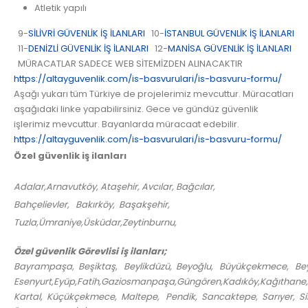
Atletik yapılı
9-
SİLİVRİ GÜVENLİK İŞ İLANLARI
10-
İSTANBUL GÜVENLİK İŞ İLANLARI
11-
DENİZLİ GÜVENLİK İŞ İLANLARI
12-
MANİSA GÜVENLİK İŞ İLANLARI
MÜRACATLAR SADECE WEB SİTEMİZDEN ALINACAKTIR
https://altayguvenlik.com/is-basvurulari/is-basvuru-formu/
Aşağı yukarı tüm Türkiye de projelerimiz mevcuttur. Müracatları
aşağıdaki linke yapabilirsiniz. Gece ve gündüz güvenlik
işlerimiz mevcuttur. Bayanlarda müracaat edebilir.
https://altayguvenlik.com/is-basvurulari/is-basvuru-formu/
Özel güvenlik iş ilanları
Adalar,Arnavutköy, Ataşehir, Avcılar, Bağcılar,
Bahçelievler, Bakırköy, Başakşehir,
Tuzla,Ümraniye,Üsküdar,Zeytinburnu,
Özel güvenlik Görevlisi iş ilanları;
Bayrampaşa, Beşiktaş, Beylikdüzü, Beyoğlu, Büyükçekmece, Bey
Esenyurt,Eyüp,Fatih,Gaziosmanpaşa,Güngören,Kadıköy,Kağıthane
Kartal, Küçükçekmece, Maltepe, Pendik, Sancaktepe, Sarıyer, Silivri