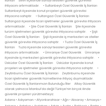
İlanları Silivri ilçesinde sanayi tesisleri güvenlik görevlisi
ihtiyacını artırmaktadır. • Sultanbeyli Özel Güvenlik İş İlanları
Sultanbeyli ilçesinde konut projeleri güvenlik görevlisi
ihtiyacına sahiptir. • Sultangazi Özel Güvenlik İş İlanları
Sultangazi ilçesinde ticari işletmeler güvenlik görevlisi ihtiyacını
artırmaktadır. • Şile Özel Güvenlik İş İlanları Şile ilçesinde
turizm işletmeleri güvenlik görevlisi ihtiyacına sahiptir. • Şişli
Özel Güvenlik İş İlanları Şişli ilçesinde iş merkezleri ve oteller
güvenlik görevlisi ihtiyacına sahiptir. • Tuzla Özel Güvenlik İş
İlanları Tuzla ilçesinde sanayi tesisleri güvenlik görevlisi
ihtiyacını artırmaktadır. • Ümraniye Özel Güvenlik Ümraniye
ilçesinde iş merkezleri güvenlik görevlisi ihtiyacına sahiptir. •
Üsküdar Özel Güvenlik İş İlanları Üsküdar ilçesinde konut
projeleri ve işletmeler güvenlik görevlisi ihtiyacına sahiptir. •
Zeytinburnu Özel Güvenlik İş İlanları Zeytinburnu ilçesinde
ticari işletmeler güvenlik hizmetlerine ihtiyaç duymaktadır.
Özel Güvenlik İş İlanlarımızın Bulunduğu İller Altay Güvenlik
olarak yalnızca İstanbul’da değil Türkiye’nin birçok ilinde
güvenlik projeleri yürütmekteyiz.
Adana • Adıyaman • Afyonkarahisar • Ağrı • Aksaray • Amasya •
Ankara • Antalya • Ardahan • Artvin • Aydın • Balıkesir • Bartın •