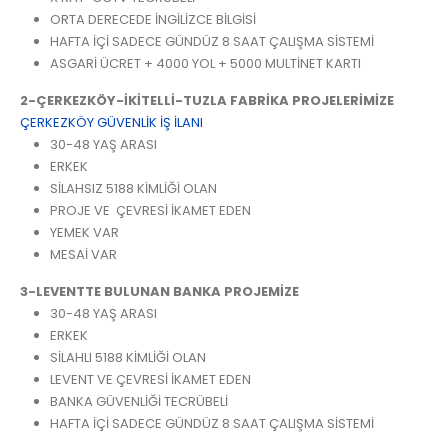
ORTA DERECEDE İNGİLİZCE BİLGİSİ
HAFTA İÇİ SADECE GÜNDÜZ 8 SAAT ÇALIŞMA SİSTEMİ
ASGARİ ÜCRET + 4000 YOL + 5000 MULTİNET KARTI
2-ÇERKEZKÖY-İKİTELLİ-TUZLA
FABRİKA PROJELERİMİZE
ÇERKEZKÖY GÜVENLİK İŞ İLANI
30-48 YAŞ ARASI
ERKEK
SİLAHSIZ 5188 KİMLİĞİ OLAN
PROJE VE ÇEVRESİ İKAMET EDEN
YEMEK VAR
MESAİ VAR
3-LEVENTTE BULUNAN BANKA PROJEMİZE
30-48 YAŞ ARASI
ERKEK
SİLAHLI 5188 KİMLİĞİ OLAN
LEVENT VE ÇEVRESİ İKAMET EDEN
BANKA GÜVENLİĞİ TECRÜBELİ
HAFTA İÇİ SADECE GÜNDÜZ 8 SAAT ÇALIŞMA SİSTEMİ