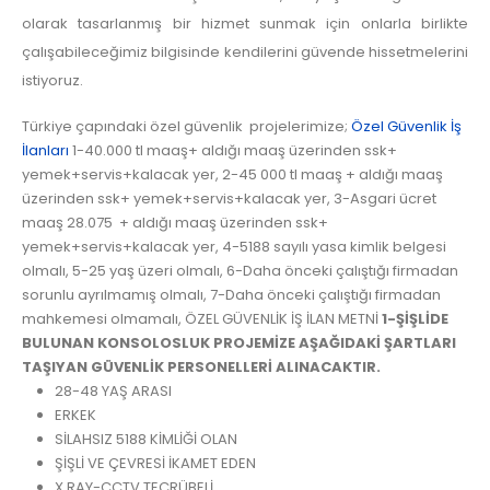
olarak tasarlanmış bir hizmet sunmak için onlarla birlikte
çalışabileceğimiz bilgisinde kendilerini güvende hissetmelerini
istiyoruz.
Türkiye çapındaki özel güvenlik projelerimize;
Özel Güvenlik İş
İlanları
1-40.000 tl maaş+ aldığı maaş üzerinden ssk+
yemek+servis+kalacak yer, 2-45 000 tl maaş + aldığı maaş
üzerinden ssk+ yemek+servis+kalacak yer, 3-Asgari ücret
maaş 28.075 + aldığı maaş üzerinden ssk+
yemek+servis+kalacak yer, 4-5188 sayılı yasa kimlik belgesi
olmalı, 5-25 yaş üzeri olmalı, 6-Daha önceki çalıştığı firmadan
sorunlu ayrılmamış olmalı, 7-Daha önceki çalıştığı firmadan
mahkemesi olmamalı, ÖZEL GÜVENLİK İŞ İLAN METNİ
1-ŞİŞLİDE
BULUNAN KONSOLOSLUK PROJEMİZE AŞAĞIDAKİ ŞARTLARI
TAŞIYAN GÜVENLİK PERSONELLERİ ALINACAKTIR.
28-48 YAŞ ARASI
ERKEK
SİLAHSIZ 5188 KİMLİĞİ OLAN
ŞİŞLİ VE ÇEVRESİ İKAMET EDEN
X RAY-CCTV TECRÜBELİ