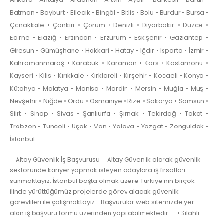
Batman • Bayburt • Bilecik • Bingöl • Bitlis • Bolu • Burdur • Bursa •
Çanakkale • Çankırı • Çorum • Denizli • Diyarbakır • Düzce •
Edirne • Elazığ • Erzincan • Erzurum • Eskişehir • Gaziantep •
Giresun • Gümüşhane • Hakkari • Hatay • Iğdır • Isparta • İzmir •
Kahramanmaraş • Karabük • Karaman • Kars • Kastamonu •
Kayseri • Kilis • Kırıkkale • Kırklareli • Kırşehir • Kocaeli • Konya •
Kütahya • Malatya • Manisa • Mardin • Mersin • Muğla • Muş •
Nevşehir • Niğde • Ordu • Osmaniye • Rize • Sakarya • Samsun •
Siirt • Sinop • Sivas • Şanlıurfa • Şırnak • Tekirdağ • Tokat •
Trabzon • Tunceli • Uşak • Van • Yalova • Yozgat • Zonguldak •
İstanbul
Altay Güvenlik İş Başvurusu Altay Güvenlik olarak güvenlik
sektöründe kariyer yapmak isteyen adaylara iş fırsatları
sunmaktayız. İstanbul başta olmak üzere Türkiye’nin birçok
ilinde yürüttüğümüz projelerde görev alacak güvenlik
görevlileri ile çalışmaktayız. Başvurular web sitemizde yer
alan iş başvuru formu üzerinden yapılabilmektedir. • Silahlı