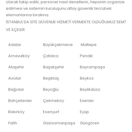
olarak takip edilir, personel nasıl denetlenir, hepsinin organize
edilmesi ve sistemin kuruluşunu altay güvenlik tecrübeli.
elemanlarına bırakınız.
İSTANBUL’DA SİTE GÜVENLİK HİZMETİ VERMEKTE OLDUĞUMUZ SEMT
VE İLÇELER
Adalar
Büyükçekmece
Maltepe
Arnavutköy
Çatalca
Pendik
Ataşehir
Başakşehir
Bayrampaşa
Avcılar
Beşiktaş
Beykoz
Bağcılar
Beyoğlu
Beylikdüzü
Bahçelievler
Çekmeköy
Esenler
Bakırköy
Esenyurt
Eyüp
Fatih
Gaziosmanpaşa
Güngören