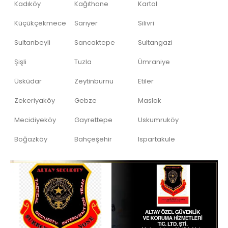
Kadıköy
Kağıthane
Kartal
Küçükçekmece
Sarıyer
Silivri
Sultanbeyli
Sancaktepe
Sultangazi
Şişli
Tuzla
Ümraniye
Üsküdar
Zeytinburnu
Etiler
Zekeriyaköy
Gebze
Maslak
Mecidiyeköy
Gayrettepe
Uskumruköy
Boğazköy
Bahçeşehir
Ispartakule